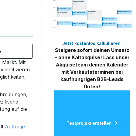
Jetzt kostenlos kalkulieren 
Steigere sofort deinen Umsatz
e
– ohne Kaltakquise! Lass unser
 Markt. 
Mit 
Akquiseteam deinen Kalender
dentifizieren.
mit Verkaufsterminen bei
lichkeiten, 
kaufhungrigen B2B-Leads
fluten!
hreibungen, 
ifische 
ung auf die 
Testprojekt erstellen
lt 
Aufträge 