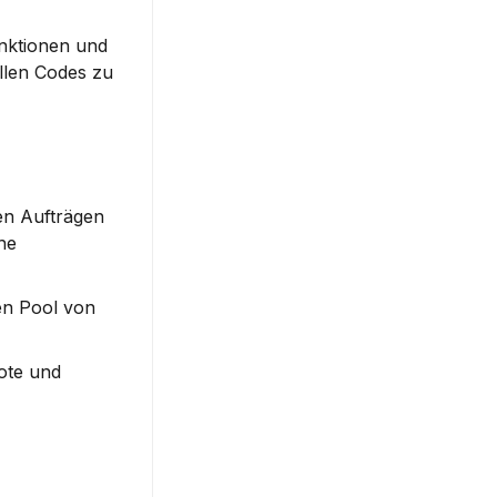
nktionen und 
llen Codes zu 
n Aufträgen 
e 
n Pool von 
ote und 