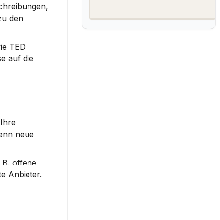
chreibungen
, 
zu den 
ie 
TED 
e auf die 
Ihre 
enn neue 
 B. 
offene 
e Anbieter. 