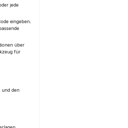
der jede 
ode eingeben. 
passende 
tionen über 
kzeug für 
 und den 
rlagen 