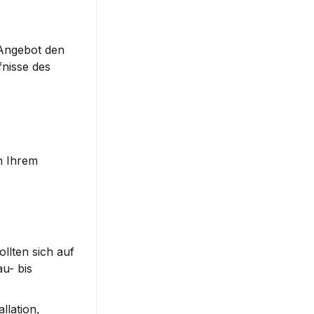
Angebot den 
nisse des 
 Ihrem 
llten sich auf 
- bis 
lation, 