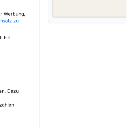
ür Werbung, 
satz zu 
 Ein 
en. Dazu 
zählen 