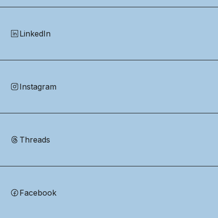
LinkedIn
Instagram
Threads
Facebook