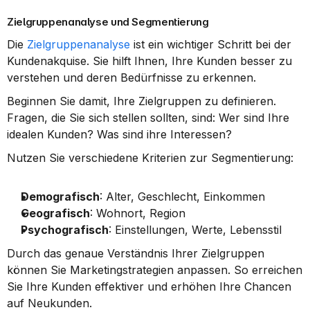
Zielgruppenanalyse und Segmentierung
Die 
Zielgruppenanalyse
 ist ein wichtiger Schritt bei der 
Kundenakquise. Sie hilft Ihnen, Ihre Kunden besser zu 
verstehen und deren Bedürfnisse zu erkennen.
Beginnen Sie damit, Ihre Zielgruppen zu definieren. 
Fragen, die Sie sich stellen sollten, sind: Wer sind Ihre 
idealen Kunden? Was sind ihre Interessen?
Nutzen Sie verschiedene Kriterien zur Segmentierung:
Demografisch
: Alter, Geschlecht, Einkommen
Geografisch
: Wohnort, Region
Psychografisch
: Einstellungen, Werte, Lebensstil
Durch das genaue Verständnis Ihrer Zielgruppen 
können Sie Marketingstrategien anpassen. So erreichen 
Sie Ihre Kunden effektiver und erhöhen Ihre Chancen 
auf Neukunden.