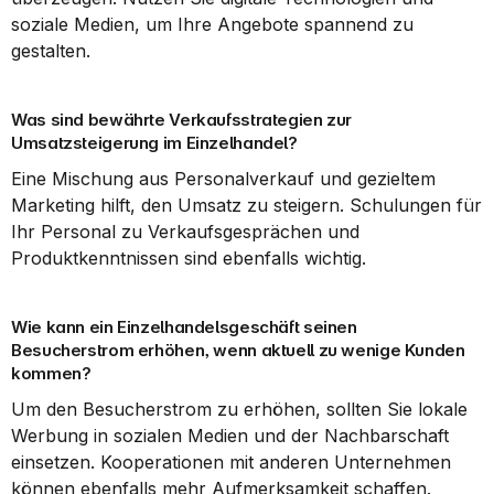
soziale Medien, um Ihre Angebote spannend zu 
gestalten.
Was sind bewährte Verkaufsstrategien zur 
Umsatzsteigerung im Einzelhandel?
Eine Mischung aus Personalverkauf und gezieltem 
Marketing hilft, den Umsatz zu steigern. Schulungen für 
Ihr Personal zu Verkaufsgesprächen und 
Produktkenntnissen sind ebenfalls wichtig.
Wie kann ein Einzelhandelsgeschäft seinen 
Besucherstrom erhöhen, wenn aktuell zu wenige Kunden 
kommen?
Um den Besucherstrom zu erhöhen, sollten Sie lokale 
Werbung in sozialen Medien und der Nachbarschaft 
einsetzen. Kooperationen mit anderen Unternehmen 
können ebenfalls mehr Aufmerksamkeit schaffen.