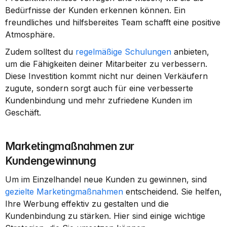
Bedürfnisse der Kunden erkennen können. Ein 
freundliches und hilfsbereites Team schafft eine positive 
Atmosphäre.
Zudem solltest du 
regelmäßige Schulungen
 anbieten, 
um die Fähigkeiten deiner Mitarbeiter zu verbessern. 
Diese Investition kommt nicht nur deinen Verkäufern 
zugute, sondern sorgt auch für eine verbesserte 
Kundenbindung und mehr zufriedene Kunden im 
Geschäft.
Marketingmaßnahmen zur 
Kundengewinnung
Um im Einzelhandel neue Kunden zu gewinnen, sind 
gezielte Marketingmaßnahmen
 entscheidend. Sie helfen, 
Ihre Werbung effektiv zu gestalten und die 
Kundenbindung zu stärken. Hier sind einige wichtige 