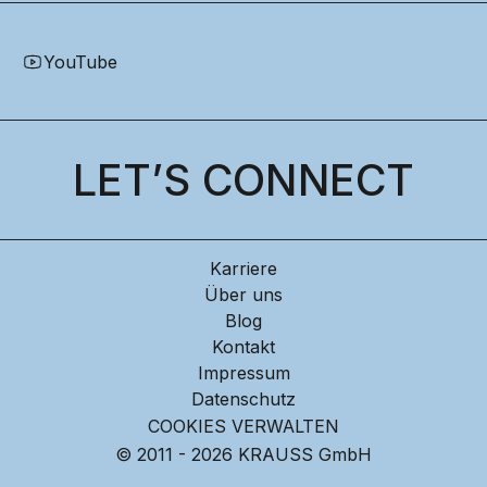
YouTube
LET’S CONNECT
Karriere
Über uns
Blog
Kontakt
Impressum
Datenschutz
COOKIES VERWALTEN
© 2011 - 2026 KRAUSS GmbH