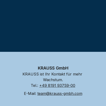
KRAUSS GmbH
KRAUSS ist Ihr Kontakt für mehr 
Wachstum.
Tel.: 
+49 8191 93759-00
E-Mail: 
team@krauss-gmbh.com