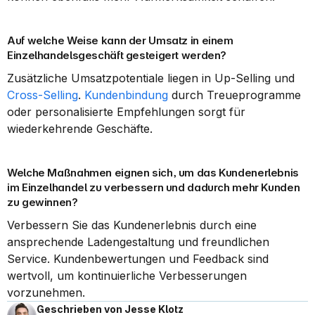
Auf welche Weise kann der Umsatz in einem 
Einzelhandelsgeschäft gesteigert werden?
Zusätzliche Umsatzpotentiale liegen in Up-Selling und 
Cross-Selling
. 
Kundenbindung
 durch Treueprogramme 
oder personalisierte Empfehlungen sorgt für 
wiederkehrende Geschäfte.
Welche Maßnahmen eignen sich, um das Kundenerlebnis 
im Einzelhandel zu verbessern und dadurch mehr Kunden 
zu gewinnen?
Verbessern Sie das Kundenerlebnis durch eine 
ansprechende Ladengestaltung und freundlichen 
Service. Kundenbewertungen und Feedback sind 
wertvoll, um kontinuierliche Verbesserungen 
vorzunehmen.
Geschrieben von Jesse Klotz