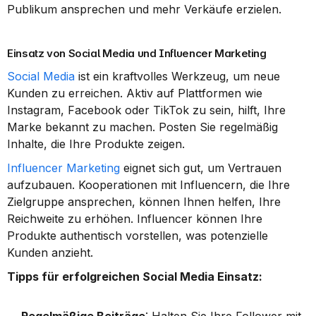
Publikum ansprechen und mehr Verkäufe erzielen.
Einsatz von Social Media und Influencer Marketing
Social Media
 ist ein kraftvolles Werkzeug, um neue 
Kunden zu erreichen. Aktiv auf Plattformen wie 
Instagram, Facebook oder TikTok zu sein, hilft, Ihre 
Marke bekannt zu machen. Posten Sie regelmäßig 
Inhalte, die Ihre Produkte zeigen.
Influencer Marketing
 eignet sich gut, um Vertrauen 
aufzubauen. Kooperationen mit Influencern, die Ihre 
Zielgruppe ansprechen, können Ihnen helfen, Ihre 
Reichweite zu erhöhen. Influencer können Ihre 
Produkte authentisch vorstellen, was potenzielle 
Kunden anzieht.
Tipps für erfolgreichen Social Media Einsatz: