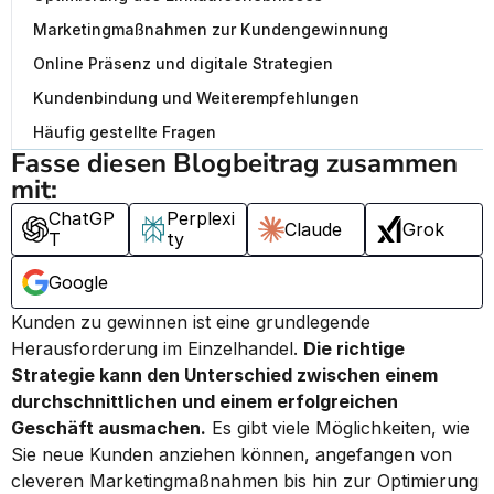
Marketingmaßnahmen zur Kundengewinnung
Online Präsenz und digitale Strategien
Kundenbindung und Weiterempfehlungen
Häufig gestellte Fragen
Fasse diesen Blogbeitrag zusammen 
mit:
ChatGP
Perplexi
Claude
Grok
T
ty
Google
Kunden zu gewinnen ist eine grundlegende 
Herausforderung im Einzelhandel. 
Die richtige 
Strategie kann den Unterschied zwischen einem 
durchschnittlichen und einem erfolgreichen 
Geschäft ausmachen.
 Es gibt viele Möglichkeiten, wie 
Sie neue Kunden anziehen können, angefangen von 
cleveren Marketingmaßnahmen bis hin zur Optimierung 