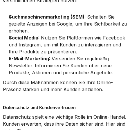
verschiedenen Strategien nutzen:
Suchmaschinenmarketing (SEM)
: Schalten Sie 
gezielte Anzeigen bei Google, um Ihre Sichtbarkeit zu 
erhöhen.
Social Media
: Nutzen Sie Plattformen wie Facebook 
und Instagram, um mit Kunden zu interagieren und 
Ihre Produkte zu präsentieren.
E-Mail-Marketing
: Versenden Sie regelmäßig 
Newsletter. Informieren Sie Kunden über neue 
Produkte, Aktionen und persönliche Angebote.
Durch diese Maßnahmen können Sie Ihre Online-
Präsenz stärken und mehr Kunden anziehen.
Datenschutz und Kundenvertrauen
Datenschutz spielt eine wichtige Rolle im Online-Handel. 
Kunden erwarten, dass ihre Daten sicher sind. Hier sind 