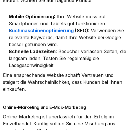
kaufen. Achten Sie auf folgende Punkte:
Mobile Optimierung
: Ihre Website muss auf 
Smartphones und Tablets gut funktionieren.
Suchmaschinenoptimierung
 (SEO)
: Verwenden Sie 
relevante Keywords, damit Ihre Website bei Google 
besser gefunden wird.
Schnelle Ladezeiten
: Besucher verlassen Seiten, die 
langsam laden. Testen Sie regelmäßig die 
Ladegeschwindigkeit.
Eine ansprechende Website schafft Vertrauen und 
steigert die Wahrscheinlichkeit, dass Kunden bei Ihnen 
einkaufen.
Online-Marketing und E-Mail-Marketing
Online-Marketing ist unerlässlich für den Erfolg im 
Einzelhandel. Künftig sollten Sie eine Mischung aus 