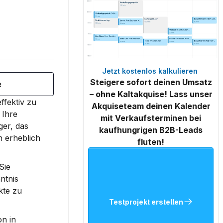
Jetzt kostenlos kalkulieren 
Steigere sofort deinen Umsatz
e
– ohne Kaltakquise! Lass unser
fektiv zu 
Akquiseteam deinen Kalender
Ihre 
mit Verkaufsterminen bei
er, das 
kaufhungrigen B2B-Leads
 erheblich 
fluten!
ie 
tnis 
te zu 
Testprojekt erstellen
n in 