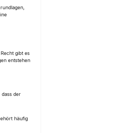
Grundlagen, 
ne 
echt gibt es 
en entstehen 
dass der 
hört häufig 