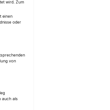
et wird. Zum 
 einen 
dnisse oder 
ntsprechenden 
lung von 
eg 
 auch als 