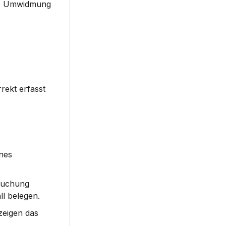
ie Umwidmung 
ekt erfasst 
nes 
Buchung 
l belegen.
zeigen das 