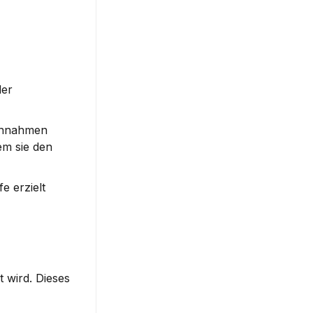
er 
innahmen 
m sie den 
 erzielt 
 wird. Dieses 