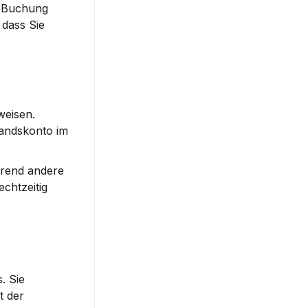
 Buchung 
dass Sie 
eisen. 
andskonto im 
rend andere 
htzeitig 
 Sie 
 der 