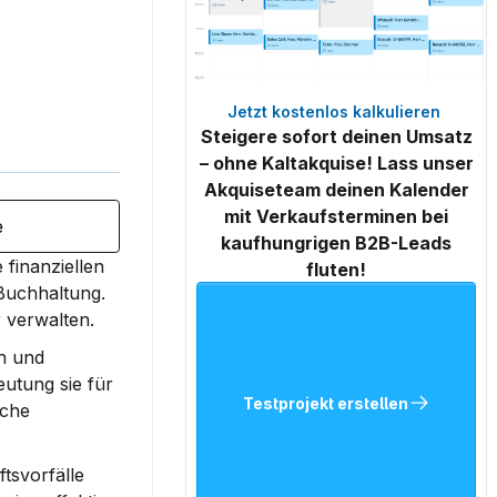
Jetzt kostenlos kalkulieren 
Steigere sofort deinen Umsatz
– ohne Kaltakquise! Lass unser
Akquiseteam deinen Kalender
mit Verkaufsterminen bei
e
kaufhungrigen B2B-Leads
finanziellen 
fluten!
 Buchhaltung.
 verwalten.
n und 
tung sie für 
Testprojekt erstellen
che 
tsvorfälle 