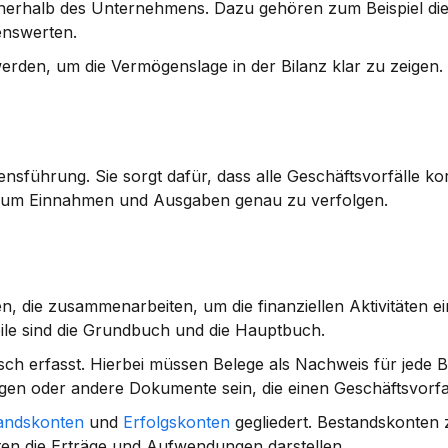
nnerhalb des Unternehmens. Dazu gehören zum Beispiel d
enswerten.
erden, um die Vermögenslage in der Bilanz klar zu zeigen.
nsführung. Sie sorgt dafür, dass alle Geschäftsvorfälle korr
, um Einnahmen und Ausgaben genau zu verfolgen.
 die zusammenarbeiten, um die finanziellen Aktivitäten ei
e sind die 
Grundbuch
 und die 
Hauptbuch
.
ch erfasst. Hierbei müssen 
Belege
 als Nachweis für jede 
en oder andere Dokumente sein, die einen Geschäftsvorfal
andskonten
 und 
Erfolgskonten
 gegliedert. Bestandskonten 
en die Erträge und Aufwendungen darstellen.