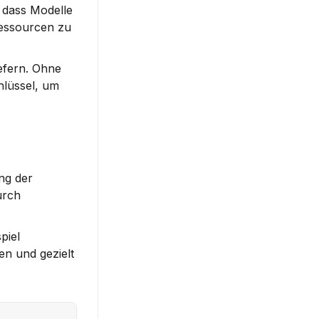
 dass Modelle 
essourcen zu 
efern. Ohne 
hlüssel, um 
g der 
rch 
iel 
n und gezielt 