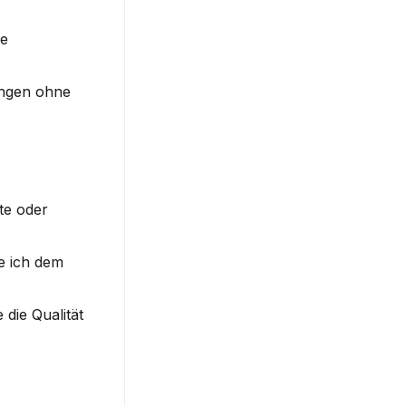
e 
ngen ohne 
e oder 
 ich dem 
ie Qualität 