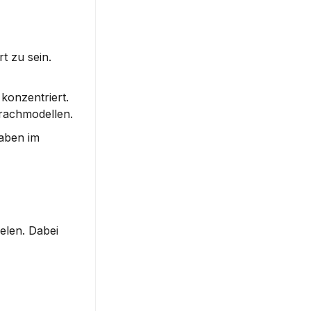
 zu sein. 
onzentriert. 
prachmodellen.
aben im 
elen. Dabei 