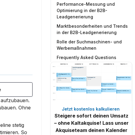
Performance-Messung und
Optimierung in der B2B-
Leadgenerierung
Marktbesonderheiten und Trends
in der B2B-Leadgenerierung
Rolle der Suchmaschinen- und
Werbemaßnahmen
Frequently Asked Questions
e
Leadgenerierung im B2B ist entscheidend, um neue Geschäftskunden zu gewinnen und dauerhafte Beziehungen aufzubauen. 
zubauen.
 Ohne 
Jetzt kostenlos kalkulieren 
Steigere sofort deinen Umsatz
– ohne Kaltakquise! Lass unser
ine stetig 
Akquiseteam deinen Kalender
timieren. So 