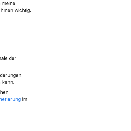
 meine 
ehmen wichtig.
ale der 
derungen. 
n kann.
hen 
nerierung
 im 