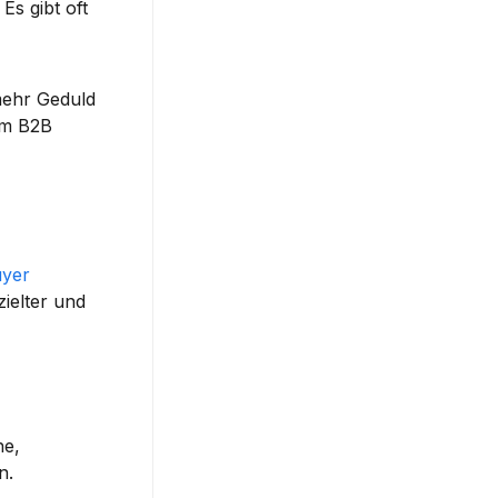
s gibt oft 
ehr Geduld 
m B2B 
yer 
elter und 
he
, 
n.