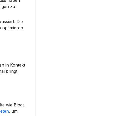
uss haben 
ngen zu 
ssiert. Die 
 optimieren.
n in Kontakt 
l bringt 
lte
 wie Blogs, 
eten
, um 