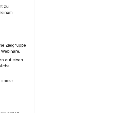
t zu 
meinem 
ne Zielgruppe 
r Webinare.
n auf einen 
iche 
 immer 