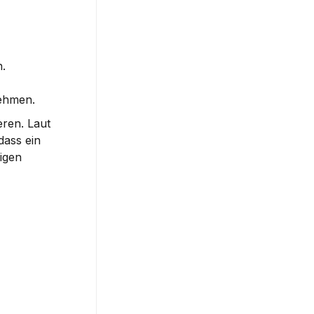
.
nehmen.
ren. Laut 
ass ein 
 zu einer verpassten Chance zur Förderung einer nachhaltigen 