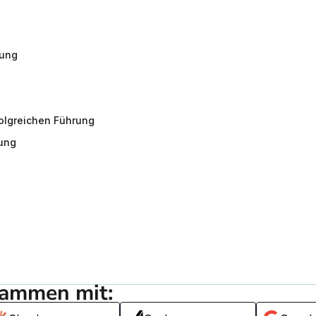
rung
folgreichen Führung
rung
sammen mit: