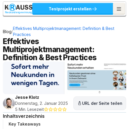
Testprojekt erstellen
Neukundengewinnung
Effektives Multiprojektmanagement: Definition & Best 
/
Blog
Practices
Effektives 
Multiprojektmanagement: 
Definition & Best Practices
Jesse Klotz
Donnerstag, 2. Januar 2025
URL der Seite teilen
5 Min. Lesezeit
Inhaltsverzeichnis
Key Takeaways