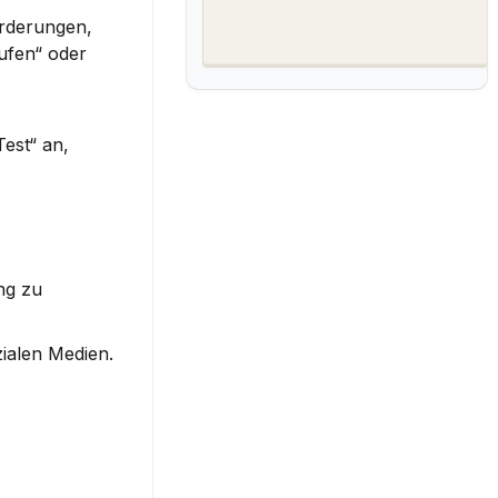
rderungen, 
ufen“ oder 
st“ an, 
g zu 
zialen Medien.