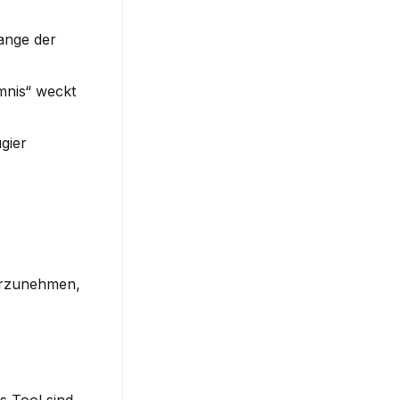
ange der 
mnis“ weckt 
gier 
orzunehmen, 