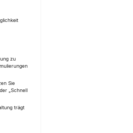
lichkeit 
ung zu 
rmulierungen 
en Sie 
er „Schnell 
ltung trägt 