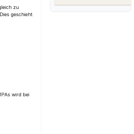
leich zu 
ies geschieht 
PAs wird bei 