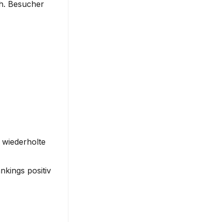
h. Besucher 
wiederholte 
kings positiv 