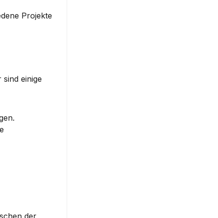
edene Projekte 
sind einige 
gen.
e 
: Fokussiert auf die Zwei-Wege-Datenbindung, was die Synchronisation zwischen Modelldaten und 
APIs (Application Programming Interfaces) sind unerlässlich für SPAs. Sie ermöglichen den Datenaustausch zwischen der 