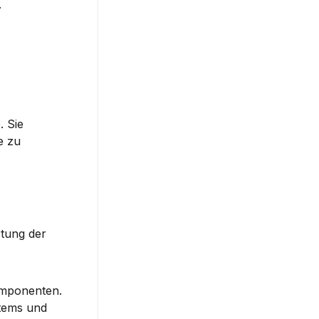
.
 Sie 
 zu 
tung der 
Komponenten.
tems und 