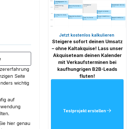
Jetzt kostenlos kalkulieren 
Steigere sofort deinen Umsatz
– ohne Kaltakquise! Lass unser
Akquiseteam deinen Kalender
e
mit Verkaufsterminen bei
zererfahrung 
kaufhungrigen B2B-Leads
zigen Seite 
fluten!
ders wichtig 
fig auf 
Anwendung 
Testprojekt erstellen
ten.
ie hier genau 