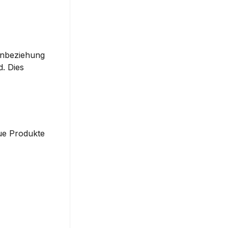
inbeziehung 
 Dies 
ue Produkte 