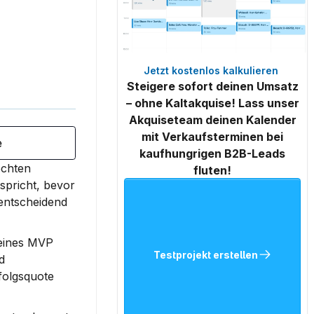
Jetzt kostenlos kalkulieren 
Steigere sofort deinen Umsatz
– ohne Kaltakquise! Lass unser
Akquiseteam deinen Kalender
mit Verkaufsterminen bei
e
kaufhungrigen B2B-Leads
chten 
fluten!
pricht, bevor 
entscheidend 
eines MVP 
Testprojekt erstellen
 
olgsquote 