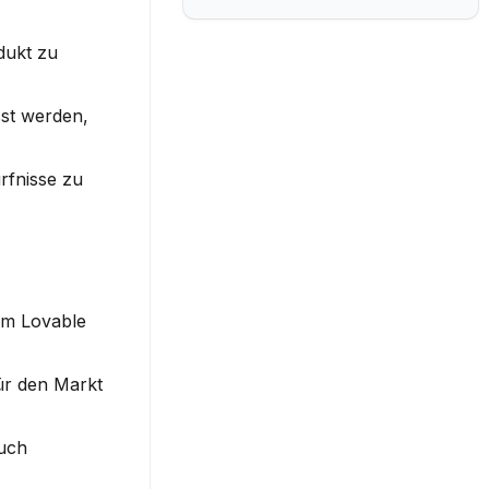
ukt zu 
st werden, 
fnisse zu 
m Lovable 
ür den Markt 
uch 