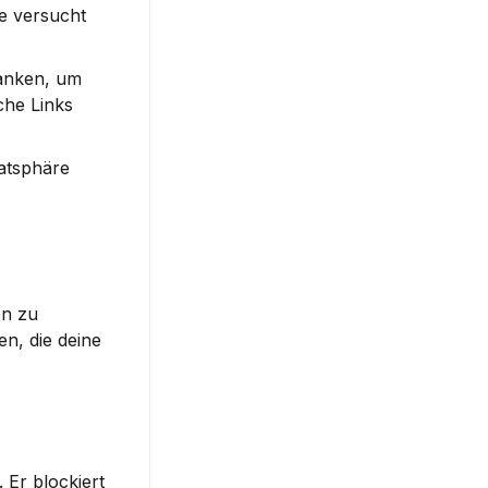
e versucht 
anken, um 
che Links 
tsphäre 
n zu 
, die deine 
Er blockiert 