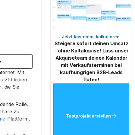
Jetzt kostenlos kalkulieren 
Steigere sofort deinen Umsatz
– ohne Kaltakquise! Lass unser
Akquiseteam deinen Kalender
e
mit Verkaufsterminen bei
nternet. 
Mit 
kaufhungrigen B2B-Leads
ützt bleiben.
fluten!
 die Sie 
dende Rolle. 
phäre zu 
Testprojekt erstellen
me
-Plattform, 