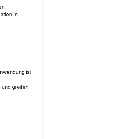
en 
tion in 
Anwendung ist 
 und greifen 