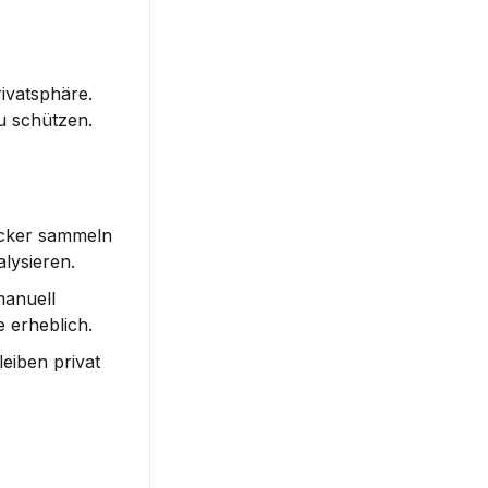
ivatsphäre. 
u schützen.
cker sammeln 
lysieren.
anuell 
 erheblich.
iben privat 