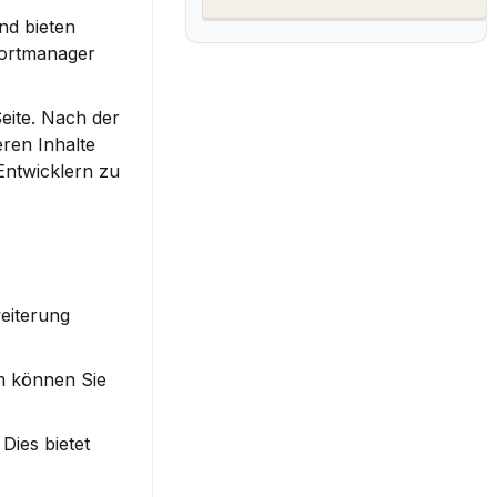
nd bieten 
ortmanager 
ite. Nach der 
ren Inhalte 
ntwicklern zu 
eiterung 
m können Sie 
ies bietet 