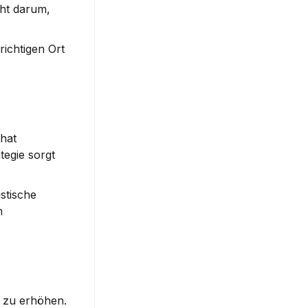
eht darum, 
ichtigen Ort 
hat 
egie sorgt 
stische 
 
n zu erhöhen. 