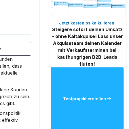
Jetzt kostenlos kalkulieren 
Steigere sofort deinen Umsatz
– ohne Kaltakquise! Lass unser
Akquiseteam deinen Kalender
e
mit Verkaufsterminen bei
kaufhungrigen B2B-Leads
unden 
fluten!
len, dass 
ktuelle 
dene Kunden. 
eich zu sein. 
Testprojekt erstellen
es gibt.
nspolitik 
effektiv 