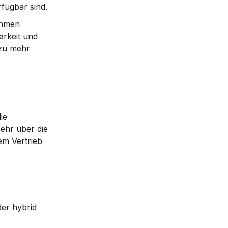
fügbar sind.
hmen 
rkeit und 
zu mehr 
e 
hr über die 
m Vertrieb 
er hybrid 