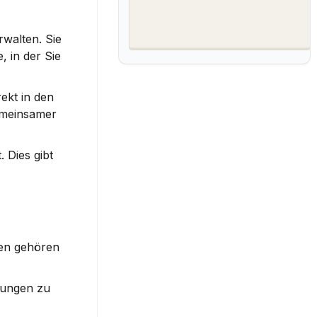
walten. Sie 
in der Sie 
kt in den 
meinsamer 
Dies gibt 
Die wichtigsten Funktionen von Kalender-Apps sind entscheidend für eine effektive Nutzung. Zu diesen Funktionen gehören 
gungen zu 