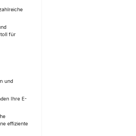
ahlreiche 
nd 
ll für 
n und 
nden Ihre E-
he 
 effiziente 