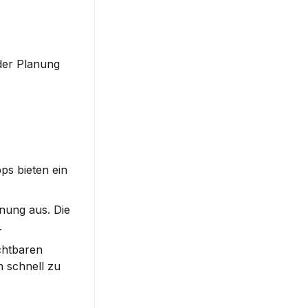
er Planung 
Eine benutzerfreundliche Oberfläche ist wichtig für die einfache Navigation innerhalb der App. Viele Kalender-Apps bieten ein 
enung
 aus. Die 
.
htbaren 
 schnell zu 