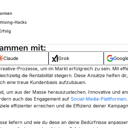
formen
rtising-Hacks
Erfolg
sammen mit:
Claude
Grok
Googl
tive-Prozesse, um im Markt erfolgreich zu sein. 
Mit effe
eichzeitig die Rentabilität steigern.
 Diese Ansätze helfen dir, 
uch eine treue Kundenbasis aufzubauen.
idend, um aus der Masse herauszustechen. Innovative und a
ördern auch das Engagement auf 
Social-Media-Plattformen
iele effizienter erreichen und die Effizienz deiner Kampagn
se liefern und wie du diese an deine Bedürfnisse anpassen