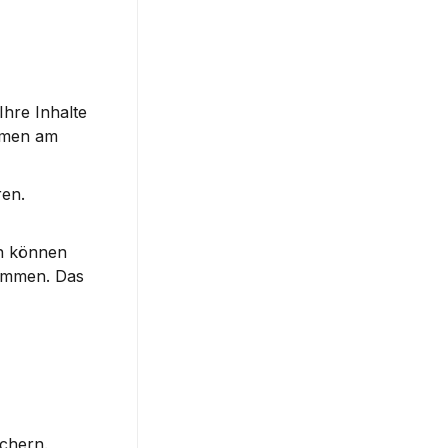
hre Inhalte 
rmen am 
en. 
n können 
ammen. Das 
chern. 