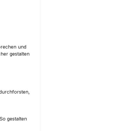
prechen und 
her gestalten 
durchforsten, 
o gestalten 