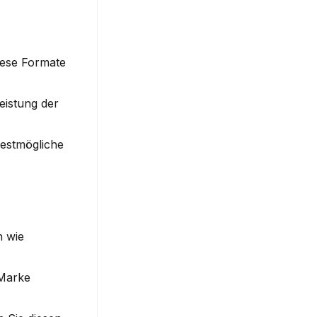
ese Formate 
istung der 
estmögliche 
 wie 
Marke 