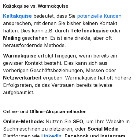
Kaltakquise vs. Warmakquise
Kaltakquise
 bedeutet, dass Sie 
potenzielle Kunden
ansprechen, mit denen Sie bisher keinen Kontakt 
hatten. Dies kann z.B. durch 
Telefonakquise
 oder 
Mailing
 geschehen. Es ist eine direkte, aber oft 
herausfordernde Methode.
Warmakquise
 erfolgt hingegen, wenn bereits ein 
gewisser Kontakt besteht. Dies kann sich aus 
vorherigen Geschäftsbeziehungen, Messen oder 
Netzwerkarbeit
 ergeben. Warmakquise hat oft höhere 
Erfolgsraten, da das Vertrauen bereits teilweise 
aufgebaut ist.
Online- und Offline-Akquisemethoden
Online-Methode
: Nutzen Sie 
SEO
, um Ihre Website in 
Suchmaschinen zu platzieren, oder 
Social Media
Plattformen wie 
LinkedIn
, 
Facebook
 und 
Instagram
, 