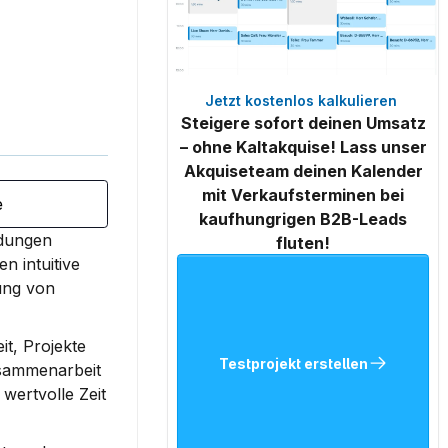
Jetzt kostenlos kalkulieren 
Steigere sofort deinen Umsatz
– ohne Kaltakquise! Lass unser
Akquiseteam deinen Kalender
mit Verkaufsterminen bei
e
kaufhungrigen B2B-Leads
dungen 
fluten!
n intuitive 
ung von 
t, Projekte 
Testprojekt erstellen
sammenarbeit 
ertvolle Zeit 