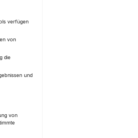
ls verfügen 
en von 
 die 
gebnissen und 
Ein großes Anwendungsfeld für Low-Code sind Geschäfts-Apps. Diese können simple Aufgaben wie die Verwaltung von 
timmte 