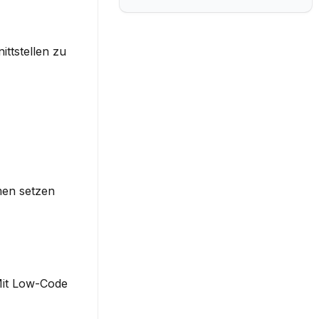
tstellen zu 
en setzen 
it Low-Code 