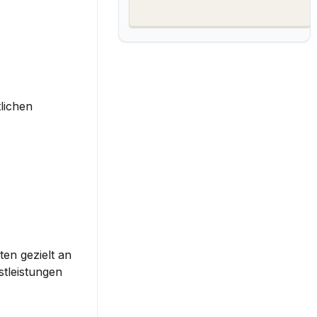
ichen 
en gezielt an 
leistungen 