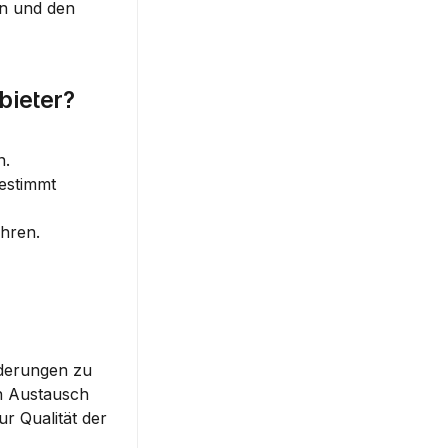
n und den 
bieter?
n.
estimmt 
hren.
derungen zu 
n Austausch 
 Qualität der 