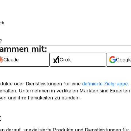
b
ieb
?
sammen mit:
Claude
Grok
Googl
dukte oder Dienstleistungen für eine 
definierte Zielgruppe
.
ehalten. Unternehmen in vertikalen Märkten sind Experten i
en und ihre Fähigkeiten zu bündeln.
t
 konzentrieren sich Unternehmen darauf, spezialisierte Produkte und Dienstleistungen für 