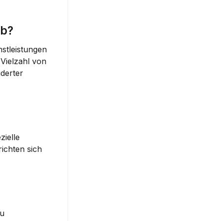
rb?
stleistungen 
ielzahl von 
erter 
ielle 
chten sich 
?
u 