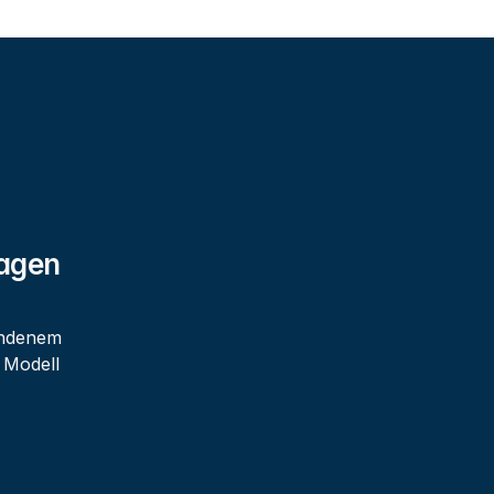
agen 
handenem
 Modell