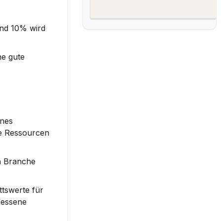
nd 10% wird 
e gute 
nes 
e Ressourcen 
n Branche 
tswerte für 
messene 