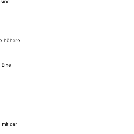
sind 
e höhere 
Eine 
mit der 