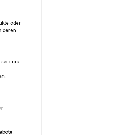
kte oder 
 deren 
sein und 
an.
r 
ebote.