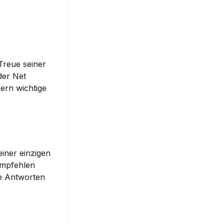
reue seiner 
er Net 
rn wichtige 
iner einzigen 
mpfehlen 
e Antworten 