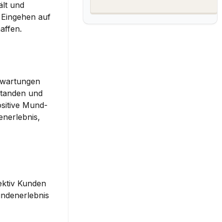
lt und 
 Eingehen auf 
affen.
rwartungen 
standen und 
ositive Mund-
nerlebnis, 
ktiv Kunden 
ndenerlebnis 