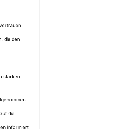
vertrauen 
 die den 
stärken. 
stgenommen 
uf die 
n informiert 