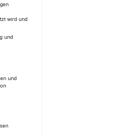
gen 
zt wird und 
g und 
nen und 
on 
sen 