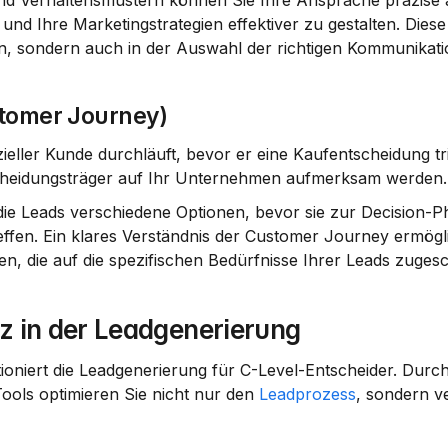
d Verhaltensmustern können Sie Ihre Ansprache präzise a
und Ihre Marketingstrategien effektiver zu gestalten. Diese
lten, sondern auch in der Auswahl der richtigen Kommunikat
stomer Journey)
eller Kunde durchläuft, bevor er eine Kaufentscheidung triff
tscheidungsträger auf Ihr Unternehmen aufmerksam werden.
die Leads verschiedene Optionen, bevor sie zur Decision-Ph
effen. Ein klares Verständnis der Customer Journey ermögli
n, die auf die spezifischen Bedürfnisse Ihrer Leads zugesch
nz in der Leadgenerierung
utioniert die Leadgenerierung für C-Level-Entscheider. Durch
Tools optimieren Sie nicht nur den 
Leadprozess
, sondern v