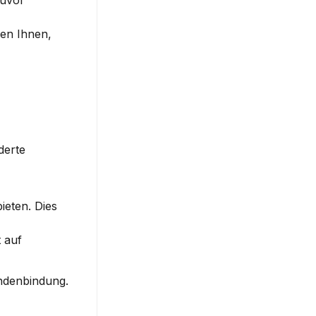
uvor 
en Ihnen, 
erte 
eten. Dies 
auf 
undenbindung.