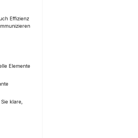
ch Effizienz 
ommunizieren 
lle Elemente 
nte 
ie klare, 