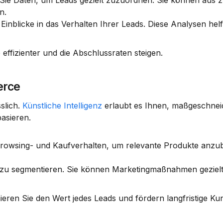
 Sie Daten, um Leads gezielt zuzuordnen. Sie können aus z
n.
e Einblicke in das Verhalten Ihrer Leads. Diese Analysen helf
 effizienter und die Abschlussraten steigen.
erce
lich. 
Künstliche Intelligenz
 erlaubt es Ihnen, maßgeschneid
asieren.
 Browsing- und Kaufverhalten, um relevante Produkte anzubi
se zu segmentieren. Sie können Marketingmaßnahmen gezielt 
ieren Sie den Wert jedes Leads und fördern langfristige K