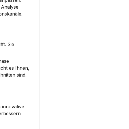
npassen. 
 Analyse 
ionskanäle.
t. Sie 
ase 
cht es Ihnen, 
nitten sind.
 innovative 
erbessern 