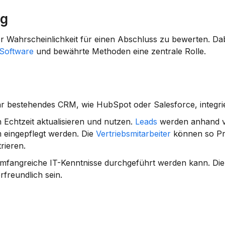
ng
rer Wahrscheinlichkeit für einen Abschluss zu bewerten. Dab
 Software
 und bewährte Methoden eine zentrale Rolle.
Ihr bestehendes CRM, wie 
HubSpot
 oder 
Salesforce
, integr
n Echtzeit aktualisieren und nutzen. 
Leads
 werden anhand v
m eingepflegt werden. Die 
Vertriebsmitarbeiter
 können so Pri
rieren.
e umfangreiche IT-Kenntnisse durchgeführt werden kann. Die 
freundlich sein.