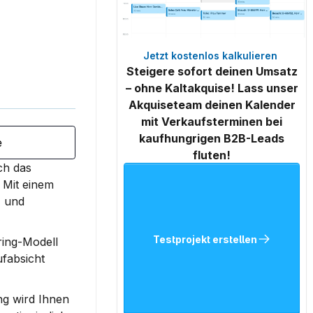
Jetzt kostenlos kalkulieren 
Steigere sofort deinen Umsatz
– ohne Kaltakquise! Lass unser
Akquiseteam deinen Kalender
mit Verkaufsterminen bei
kaufhungrigen B2B-Leads
e
fluten!
h das 
 
Mit einem 
 und 
Testprojekt erstellen
ing-Modell 
fabsicht 
g wird Ihnen 