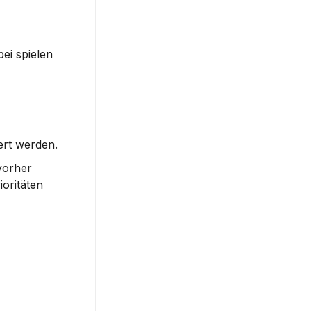
ei spielen 
iert werden.
orher 
oritäten 