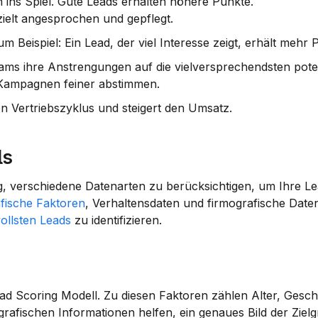
ins Spiel. Gute Leads erhalten höhere Punkte.
ielt angesprochen und gepflegt.
m Beispiel: Ein Lead, der viel Interesse zeigt, erhält mehr 
ams ihre Anstrengungen auf die vielversprechendsten poten
 Kampagnen feiner abstimmen.
n Vertriebszyklus und steigert den Umsatz.
ls
g, verschiedene Datenarten zu berücksichtigen, um Ihre Lea
fische Faktoren
, Verhaltensdaten und firmografische Daten
ollsten Leads
 zu identifizieren.
ad Scoring Modell. Zu diesen Faktoren zählen 
Alter, Gesch
grafischen Informationen helfen, ein genaues Bild der Zielg