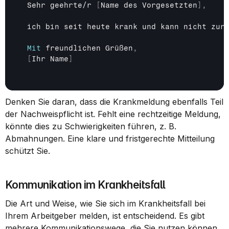
Sehr 
geehrte
/
r
[
Name 
des
Vorgesetzten
]
,
ich 
bin 
seit 
heute 
krank 
und 
kann 
nicht 
zur
Mit
freundlichen 
Grüßen
,
[
Ihr 
Name
]
Denken Sie daran, dass die Krankmeldung ebenfalls Teil 
der Nachweispflicht ist. Fehlt eine rechtzeitige Meldung, 
könnte dies zu Schwierigkeiten führen, z. B. 
Abmahnungen. Eine klare und fristgerechte Mitteilung 
schützt Sie.
Kommunikation im Krankheitsfall
Die Art und Weise, wie Sie sich im Krankheitsfall bei 
Ihrem Arbeitgeber melden, ist entscheidend. Es gibt 
mehrere Kommunikationswege, die Sie nutzen können, 