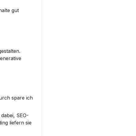
alte gut 
stalten. 
enerative 
rch spare ich 
h dabei, SEO-
ing liefern sie 