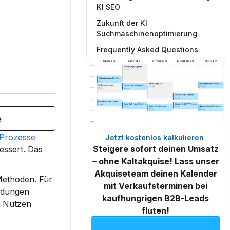
KI SEO
Zukunft der KI
Suchmaschinenoptimierung
Frequently Asked Questions
e
Prozesse
Jetzt kostenlos kalkulieren 
Steigere sofort deinen Umsatz
essert.
 Das 
– ohne Kaltakquise! Lass unser
Akquiseteam deinen Kalender
Methoden. Für 
mit Verkaufsterminen bei
idungen 
kaufhungrigen B2B-Leads
 Nutzen 
fluten!