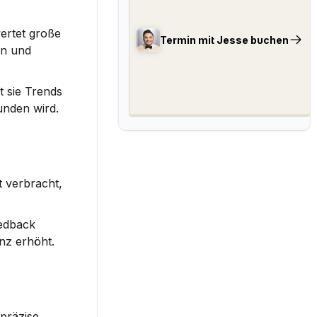
rtet große 
Termin mit Jesse buchen
n und 
 sie Trends 
unden wird.
 verbracht, 
edback 
nz erhöht.
präzise 