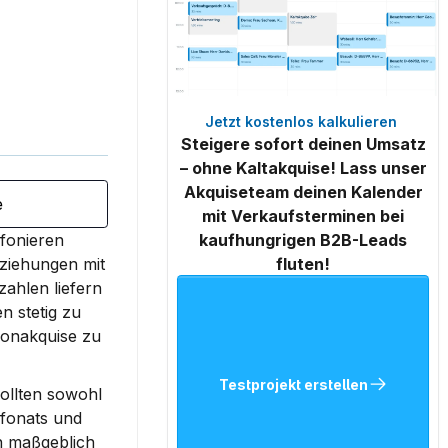
Jetzt kostenlos kalkulieren 
Steigere sofort deinen Umsatz
– ohne Kaltakquise! Lass unser
Akquiseteam deinen Kalender
e
mit Verkaufsterminen bei
fonieren 
kaufhungrigen B2B-Leads
ziehungen mit 
fluten!
hlen liefern 
 stetig zu 
fonakquise zu 
Testprojekt erstellen
ollten sowohl 
fonats und 
 maßgeblich 