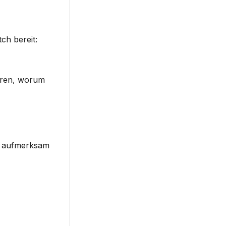
tch
 bereit: 
ären, worum 
e aufmerksam 