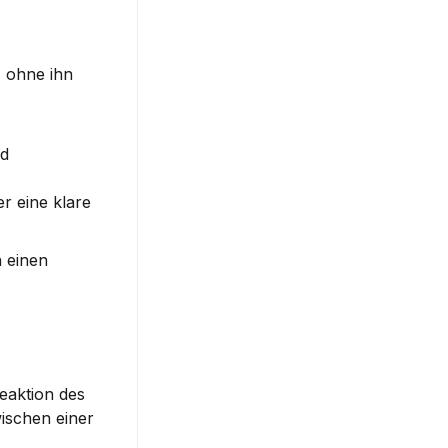
 ohne ihn 
d 
 eine klare 
 einen 
aktion des 
schen einer 