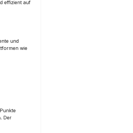
effizient auf 
ente und 
identifizieren Sie jene, die den größten Bedarf an Ihrem Produkt oder Ihrer Dienstleistung haben. Nutzen Sie Plattformen wie 
 Punkte 
. Der 