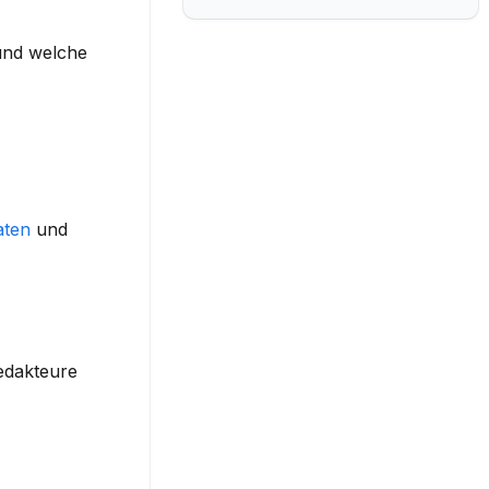
und welche 
aten
 und 
dakteure 