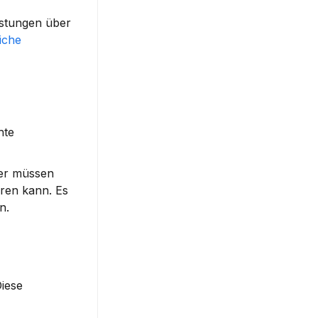
stungen über 
iche 
te 
er müssen 
ren kann. Es 
n.
iese 