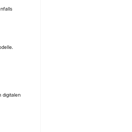
nfalls 
elle. 
igitalen 