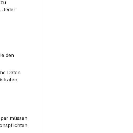
zu 
 Jeder 
ie den 
he Daten 
strafen 
eper müssen 
nspflichten 