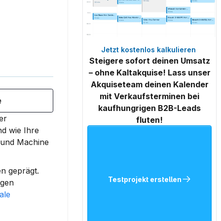
Jetzt kostenlos kalkulieren 
Steigere sofort deinen Umsatz
– ohne Kaltakquise! Lass unser
Akquiseteam deinen Kalender
mit Verkaufsterminen bei
e
kaufhungrigen B2B-Leads
r 
fluten!
 wie Ihre 
 und Machine 
n geprägt. 
Testprojekt erstellen
gen 
ale 