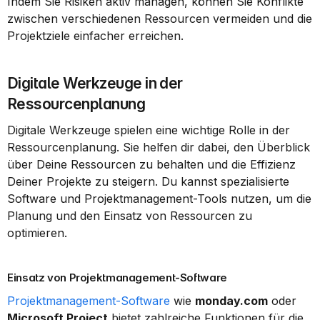
Indem Sie Risiken aktiv managen, können Sie Konflikte 
zwischen verschiedenen Ressourcen vermeiden und die 
Projektziele einfacher erreichen.
Digitale Werkzeuge in der 
Ressourcenplanung
Digitale Werkzeuge spielen eine wichtige Rolle in der 
Ressourcenplanung. Sie helfen dir dabei, den Überblick 
über Deine Ressourcen zu behalten und die Effizienz 
Deiner Projekte zu steigern. Du kannst spezialisierte 
Software und Projektmanagement-Tools nutzen, um die 
Planung und den Einsatz von Ressourcen zu 
optimieren.
Einsatz von Projektmanagement-Software
Projektmanagement-Software
 wie 
monday.com
 oder 
Microsoft Project
 bietet zahlreiche Funktionen für die 