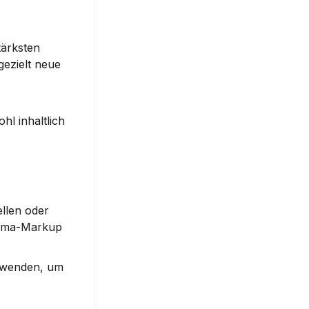
ärksten 
 gezielt neue 
l inhaltlich 
llen oder 
hema-Markup 
rwenden, um 