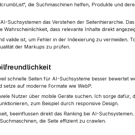
adcrumbList“, die Suchmaschinen helfen, Produkte und dere
h AI-Suchsystemen das Verstehen der Seitenhierarchie. Das 
 Wahrscheinlichkeit, dass relevante Inhalte direkt angezei
 valide ist, um Fehler in der Indexierung zu vermeiden. To
Qualität der Markups zu prüfen.
lfreundlichkeit
weil schnelle Seiten für AI-Suchsysteme besser bewertet we
nd setze auf moderne Formate wie WebP.
 viele Nutzer über mobile Geräte suchen. Ich sorge dafür, da
funktionieren, zum Beispiel durch responsive Design.
eit, beeinflussen direkt das Ranking bei AI-Suchsystemen. 
uchmaschinen, die Seite effizient zu crawlen.