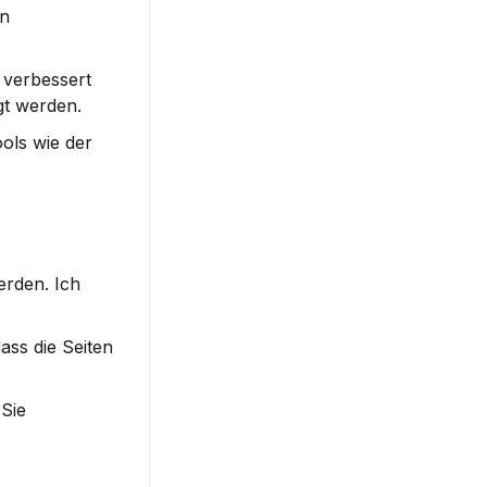
n 
verbessert 
gt werden.
ols wie der 
rden. Ich 
ss die Seiten 
Sie 