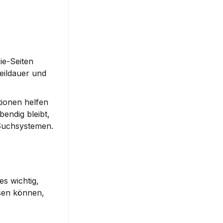
e-Seiten 
eildauer und 
ionen helfen 
endig bleibt, 
-Suchsystemen.
s wichtig, 
sen können, 