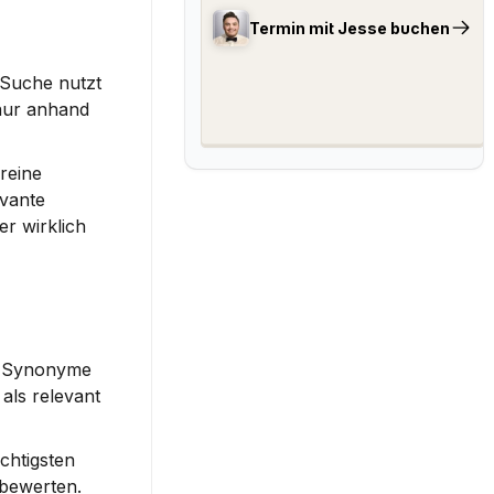
Termin mit Jesse buchen
Suche nutzt 
nur anhand 
reine 
vante 
r wirklich 
f Synonyme 
ls relevant 
htigsten 
bewerten. 