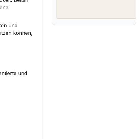
elt. Belbin 
ene 
ken und 
ützen können, 
ntierte und 