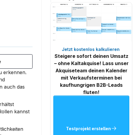
Jetzt kostenlos kalkulieren 
Steigere sofort deinen Umsatz
e
– ohne Kaltakquise! Lass unser
Akquiseteam deinen Kalender
 nach Belbin sind ein bewährtes Modell, das dir hilft, die Stärken und Schwächen deines Teams zu erkennen. 
mit Verkaufsterminen bei
d 
kaufhungrigen B2B-Leads
n auch das 
fluten!
hältst 
ollen kannst 
Testprojekt erstellen
ichkeiten 