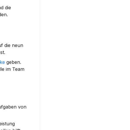
d die 
den.
f die neun 
st.
cke
 geben. 
lle im Team 
ufgaben von 
eistung 