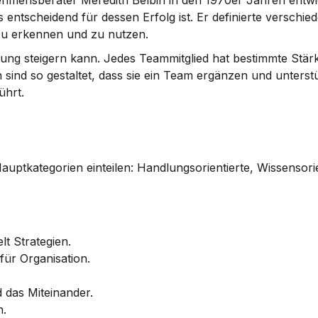
mensberater Meredith Belbin in den 1970er Jahren entwick
tscheidend für dessen Erfolg ist. Er definierte verschied
 zu erkennen und zu nutzen.
istung steigern kann. Jedes Teammitglied hat bestimmte Stär
n sind so gestaltet, dass sie ein Team ergänzen und unterst
führt.
auptkategorien einteilen: Handlungsorientierte, Wissensorie
.
lt Strategien.
 für Organisation.
 das Miteinander.
n.