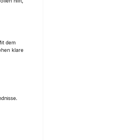
en hilft, 
it dem 
hen klare 
ndnisse.