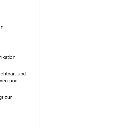
en.
kation 
chtbar, und 
ven und 
t zur 