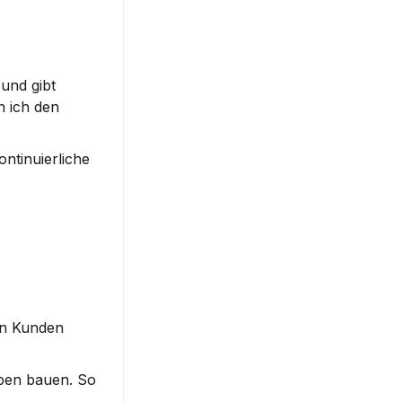
und gibt 
 ich den 
tinuierliche 
n Kunden 
pen bauen. So 