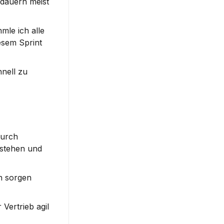
dauern meist 
le ich alle 
sem Sprint 
nell zu 
urch 
stehen und 
n sorgen 
Vertrieb agil 