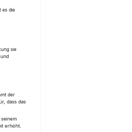
es die 
ung sie 
und 
In einem agilen Vertriebsteam kommen neue Rollen dazu, die bisher so nicht üblich waren. Zum Beispiel übernimmt der 
r, dass das 
 seinem 
it erhöht.