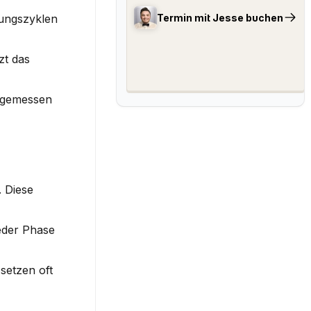
Termin mit Jesse buchen
ungszyklen 
t das 
 gemessen 
 Diese 
eder Phase 
etzen oft 