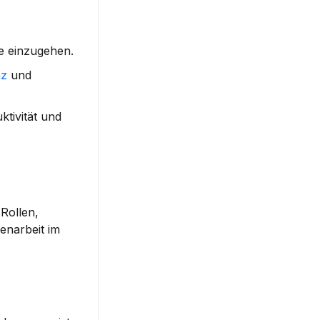
se einzugehen.
nz
 und 
tivität und 
Rollen, 
narbeit im 