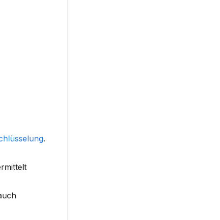
chlüsselung
. 
ittelt 
auch 