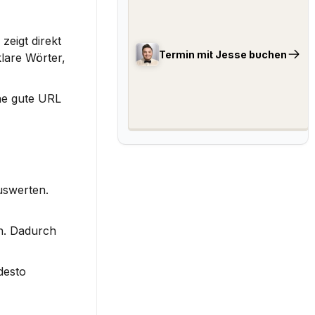
eigt direkt 
Termin mit Jesse buchen
lare Wörter, 
ne gute URL 
swerten. 
n. Dadurch 
esto 