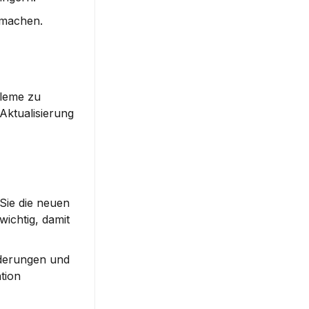
 machen.
leme zu 
ktualisierung 
Sie die neuen 
ichtig, damit 
derungen und 
ion 