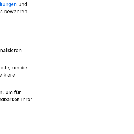
eitungen
 und 
ks bewahren 
alisieren 
Liste
, um die 
 klare 
n, um für 
dbarkeit Ihrer 