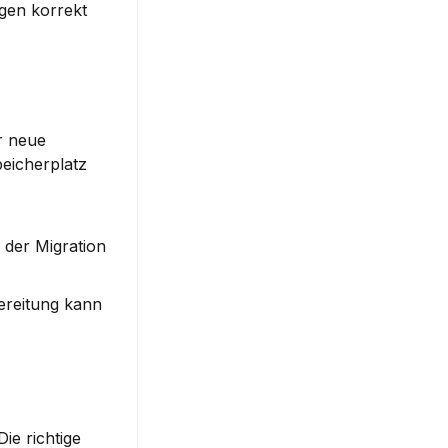
gen korrekt 
r neue 
eicherplatz 
der Migration 
ereitung kann 
e richtige 