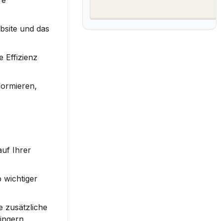
Ein gut durchdachter Migrationsplan ist entscheidend. Beginnen Sie mit der Definition Ihrer Ziele. Möchten Sie Ihre 
bsite und das 
 Effizienz 
ormieren, 
uf Ihrer 
wichtiger 
zusätzliche 
ingern.