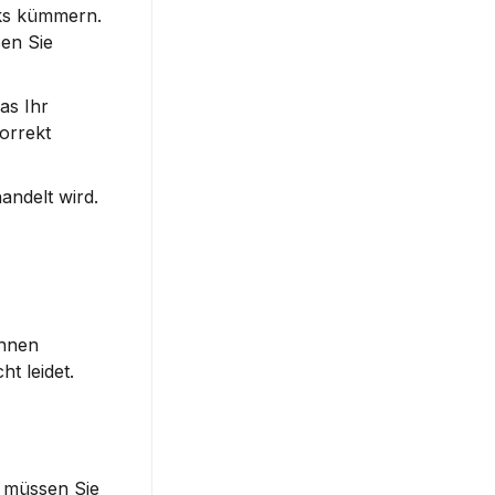
ks kümmern. 
en Sie 
s Ihr 
orrekt 
delt wird. 
hnen 
t leidet.
 müssen Sie 