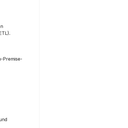
n 
ETL).
On-Premise-
und 