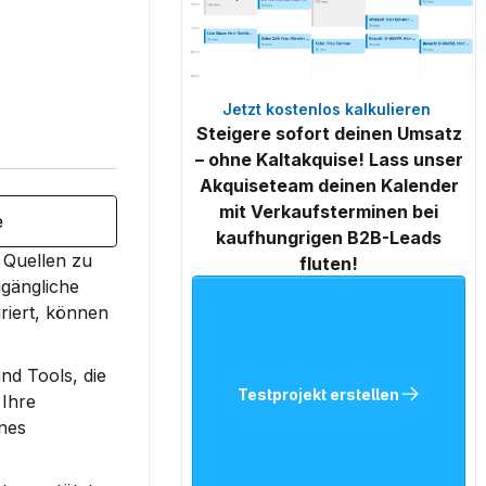
Jetzt kostenlos kalkulieren 
Steigere sofort deinen Umsatz
– ohne Kaltakquise! Lass unser
Akquiseteam deinen Kalender
mit Verkaufsterminen bei
e
kaufhungrigen B2B-Leads
Quellen zu 
fluten!
gängliche 
riert, können 
d Tools, die 
Testprojekt erstellen
Ihre 
nes 