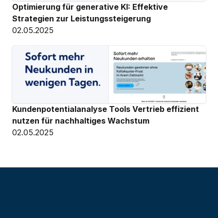
Optimierung für generative KI: Effektive 
Strategien zur Leistungssteigerung
02.05.2025
Kundenpotentialanalyse Tools Vertrieb effizient 
nutzen für nachhaltiges Wachstum
02.05.2025