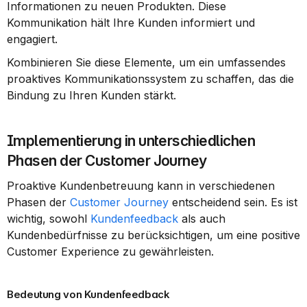
Informationen zu neuen Produkten. Diese 
Kommunikation hält Ihre Kunden informiert und 
engagiert.
Kombinieren Sie diese Elemente, um ein umfassendes 
proaktives Kommunikationssystem zu schaffen, das die 
Bindung zu Ihren Kunden stärkt.
Implementierung in unterschiedlichen 
Phasen der Customer Journey
Proaktive Kundenbetreuung kann in verschiedenen 
Phasen der 
Customer Journey
 entscheidend sein. Es ist 
wichtig, sowohl 
Kundenfeedback
 als auch 
Kundenbedürfnisse zu berücksichtigen, um eine positive 
Customer Experience zu gewährleisten.
Bedeutung von Kundenfeedback