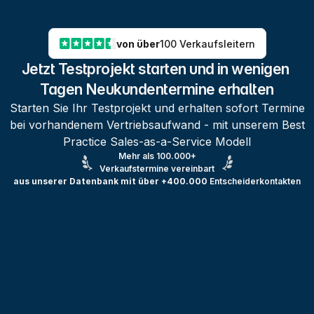
von über
100 Verkaufsleitern
Jetzt Testprojekt starten und in wenigen 
Tagen Neukundentermine erhalten
Starten Sie Ihr Testprojekt und erhalten sofort Termine
bei vorhandenem Vertriebsaufwand - mit unserem Best
Practice Sales-as-a-Service Modell
Mehr als 100.000+
Verkaufstermine vereinbart
aus unserer Datenbank mit über +400.000
Entscheiderkontakten
Testprojekt erstellen