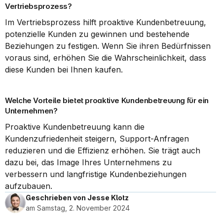
Vertriebsprozess?
Im Vertriebsprozess hilft proaktive Kundenbetreuung, 
potenzielle Kunden zu gewinnen und bestehende 
Beziehungen zu festigen. Wenn Sie ihren Bedürfnissen 
voraus sind, erhöhen Sie die Wahrscheinlichkeit, dass 
diese Kunden bei Ihnen kaufen.
Welche Vorteile bietet proaktive Kundenbetreuung für ein 
Unternehmen?
Proaktive Kundenbetreuung kann die 
Kundenzufriedenheit steigern, Support-Anfragen 
reduzieren und die Effizienz erhöhen. Sie trägt auch 
dazu bei, das Image Ihres Unternehmens zu 
verbessern und langfristige Kundenbeziehungen 
aufzubauen.
Geschrieben von Jesse Klotz
am Samstag, 2. November 2024