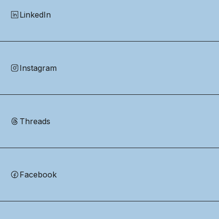
LinkedIn
Instagram
Threads
Facebook