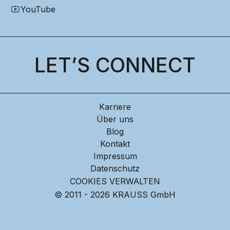
YouTube
LET’S CONNECT
Karriere
Über uns
Blog
Kontakt
Impressum
Datenschutz
COOKIES VERWALTEN
© 2011 - 2026 KRAUSS GmbH