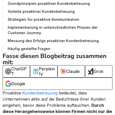
Grundprinzipien proaktiver Kundenbetreuung
Vorteile proaktiver Kundenbetreuung
Strategien für proaktive Kommunikation
Implementierung in unterschiedlichen Phasen der
Customer Journey
Messung des Erfolgs proaktiver Kundenbetreuung
Häufig gestellte Fragen
Fasse diesen Blogbeitrag zusammen 
mit:
ChatGP
Perplexi
Claude
Grok
T
ty
Google
Proaktive 
Kundenbetreuung
 bedeutet, dass 
Unternehmen aktiv auf die Bedürfnisse ihrer Kunden 
eingehen, bevor diese Probleme auftauchen. 
Durch 
diese Herangehensweise können Firmen nicht nur die 