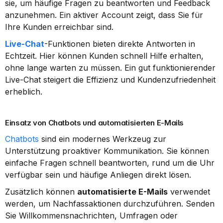
sie, um häufige Fragen zu beantworten und Feedback 
anzunehmen. Ein aktiver Account zeigt, dass Sie für 
Ihre Kunden erreichbar sind.
Live-Chat
-Funktionen bieten direkte Antworten in 
Echtzeit. Hier können Kunden schnell Hilfe erhalten, 
ohne lange warten zu müssen. Ein gut funktionierender 
Live-Chat steigert die Effizienz und Kundenzufriedenheit 
erheblich.
Einsatz von Chatbots und automatisierten E-Mails
Chatbots
 sind ein modernes Werkzeug zur 
Unterstützung proaktiver Kommunikation. Sie können 
einfache Fragen schnell beantworten, rund um die Uhr 
verfügbar sein und häufige Anliegen direkt lösen.
Zusätzlich können 
automatisierte E-Mails
 verwendet 
werden, um Nachfassaktionen durchzuführen. Senden 
Sie Willkommensnachrichten, Umfragen oder 