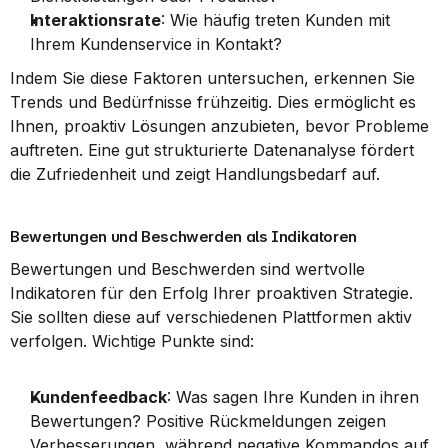
Interaktionsrate
: Wie häufig treten Kunden mit 
Ihrem Kundenservice in Kontakt?
Indem Sie diese Faktoren untersuchen, erkennen Sie 
Trends und Bedürfnisse frühzeitig. Dies ermöglicht es 
Ihnen, proaktiv Lösungen anzubieten, bevor Probleme 
auftreten. Eine gut strukturierte Datenanalyse fördert 
die Zufriedenheit und zeigt Handlungsbedarf auf.
Bewertungen und Beschwerden als Indikatoren
Bewertungen und Beschwerden sind wertvolle 
Indikatoren für den Erfolg Ihrer proaktiven Strategie. 
Sie sollten diese auf verschiedenen Plattformen aktiv 
verfolgen. Wichtige Punkte sind:
Kundenfeedback
: Was sagen Ihre Kunden in ihren 
Bewertungen? Positive Rückmeldungen zeigen 
Verbesserungen, während negative Kommandos auf 