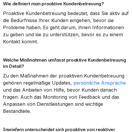
Wie definiert man proaktive Kundenbetreuung?
Proaktive Kundenbetreuung bedeutet, dass Sie aktiv auf 
die Bedürfnisse Ihrer Kunden eingehen, bevor sie 
Probleme haben. Es geht darum, ihnen Informationen 
zu geben und sie zu unterstützen, bevor es zu einem 
Kontakt kommt.
Welche Maßnahmen umfasst proaktive Kundenbetreuung 
im Detail?
Zu den Maßnahmen der proaktiven Kundenbetreuung 
gehören regelmäßige Updates, 
persönliche Ansprache
und das Anbieten von Hilfe, bevor Kunden danach 
fragen. Auch das Monitoring von Feedback und das 
Anpassen von Dienstleistungen sind wichtige 
Bestandteile.
Inwiefern unterscheidet sich proaktive von reaktiver 