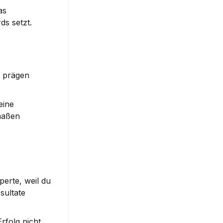
s 
ds setzt.
 prägen 
ine 
maßen 
rte, weil du 
ultate 
folg nicht 