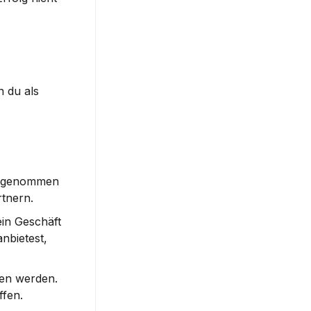
 du als 
hrgenommen 
rtnern.
in Geschäft 
nbietest, 
en werden. 
fen.