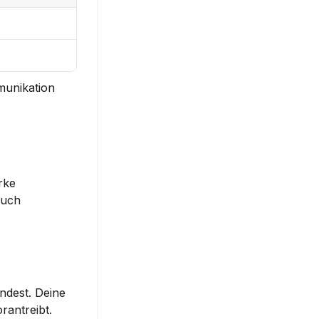
unikation 
ke 
uch 
dest. Deine 
rantreibt.