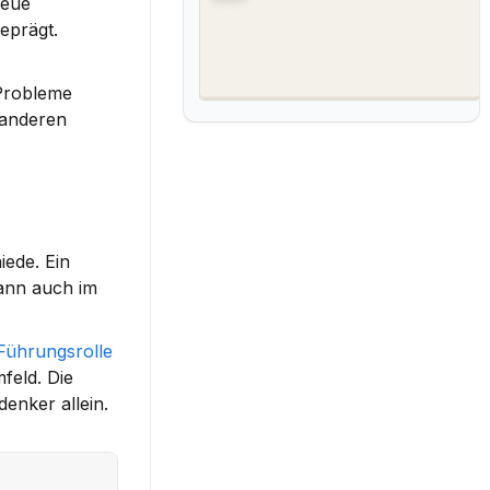
eue 
prägt. 
Probleme 
anderen 
ede. Ein 
ann auch im 
Führungsrolle
eld. Die 
denker allein.