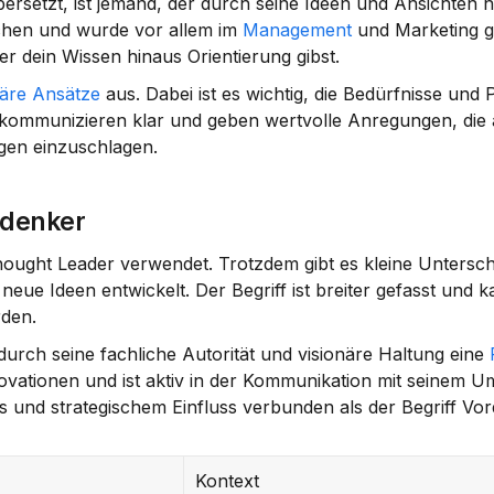
bersetzt, ist jemand, der durch seine Ideen und Ansichten n
chen und wurde vor allem im 
Management
 und Marketing ge
r dein Wissen hinaus Orientierung gibst.
näre Ansätze
 aus. Dabei ist es wichtig, die Bedürfnisse und 
kommunizieren klar und geben wertvolle Anregungen, die 
gen einzuschlagen.
rdenker
ought Leader verwendet. Trotzdem gibt es kleine Unterschi
eue Ideen entwickelt. Der Begriff ist breiter gefasst und k
rden.
durch seine fachliche Autorität und visionäre Haltung eine 
vationen und ist aktiv in der Kommunikation mit seinem Umf
ss und strategischem Einfluss verbunden als der Begriff Vor
Kontext