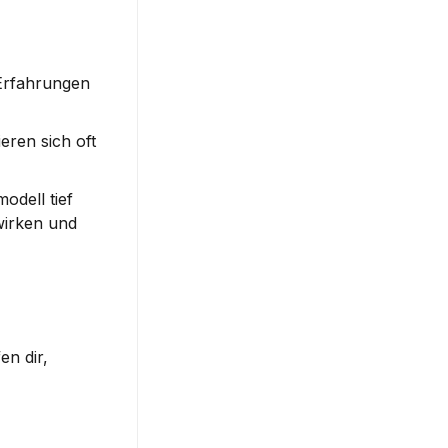
Erfahrungen 
ren sich oft 
dell tief 
irken und 
Bildung und Wissenschaft geben dir das Fundament, um als Thought Leader Anerkennung zu gewinnen. Sie helfen dir, 