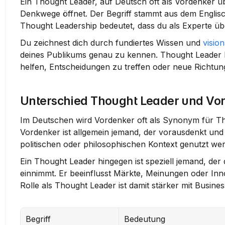
Ein Thought Leader, auf Deutsch oft als 
Vordenker
 ü
Denkwege öffnet. Der Begriff stammt aus dem Englis
Thought Leadership bedeutet, dass du als Experte übe
Du zeichnest dich durch fundiertes Wissen und 
visio
deines Publikums genau zu kennen. Thought Leader 
helfen, Entscheidungen zu treffen oder neue Richtun
Unterschied Thought Leader und Vo
Im Deutschen wird 
Vordenker
 oft als Synonym für Th
Vordenker ist allgemein jemand, der vorausdenkt und n
politischen oder philosophischen Kontext genutzt we
Ein Thought Leader hingegen ist speziell jemand, der 
einnimmt. Er beeinflusst Märkte, Meinungen oder Inno
Rolle als Thought Leader ist damit stärker mit Busine
Begriff
Bedeutung