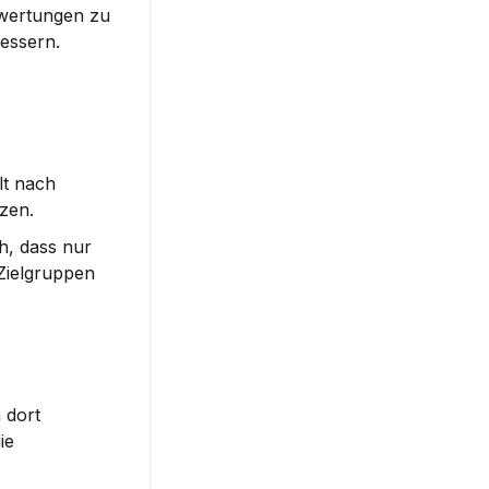
wertungen zu 
ssern. 
t nach 
zen.
, dass nur 
Zielgruppen 
dort 
e 