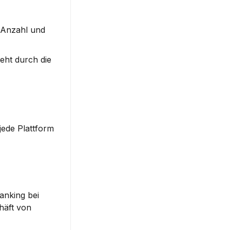
Anzahl und 
ht durch die 
ede Plattform 
nking bei 
äft von 