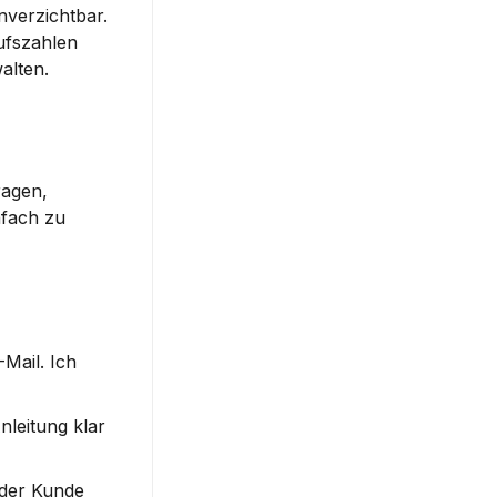
erzichtbar. 
fszahlen 
alten.
agen, 
fach zu 
Mail. Ich 
leitung klar 
der Kunde 