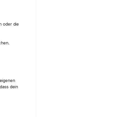
: Im sich öffnenden Fenster können Sie zwischen verschiedenen Hintergründen wählen oder die 
chen.
eigenen 
ass dein 