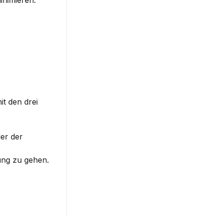
inimieren.
it den 
drei 
: Sie haben die Möglichkeit, zwischen einem Bild aus der Mediathek, einem eigenen Bild oder der 
ung zu gehen.