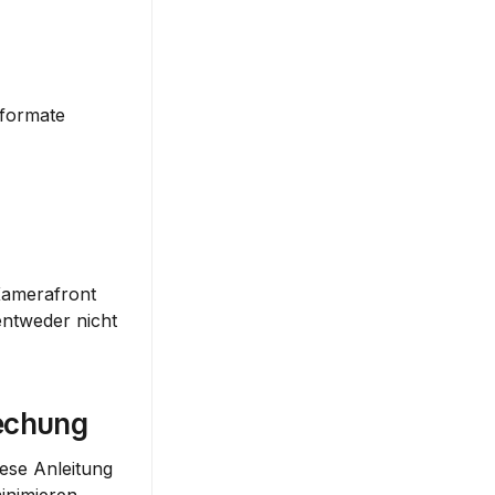
formate 
Kamerafront 
ntweder nicht 
rechung
ese Anleitung 