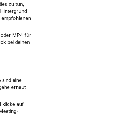
es zu tun, 
Hintergrund 
e empfohlenen 
 oder MP4 für 
ck bei deinen 
sind eine 
gehe erneut 
klicke auf 
 Meeting-