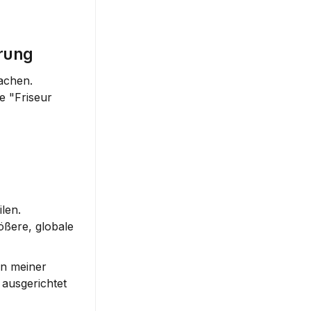
rung
achen. 
 "Friseur 
len.
ßere, globale 
n meiner 
usgerichtet 