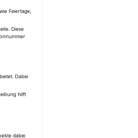
ie Feiertage, 
te. Diese 
efonnummer 
etet. Dabei 
bung hilft 
ekte dabei 