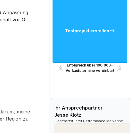
d Anpassung 
häft vor Ort 
Testprojekt erstellen
Erfolgreich über 100.000+
Verkaufstermine vereinbart
Ihr Ansprechpartner
Lokales SEO ist wichtig, wenn ich möchte, dass mein Geschäft in der Nähe besser gefunden wird. Dabei geht es darum, meine 
Jesse Klotz
er Region zu 
Geschäftsführer Performance Marketing