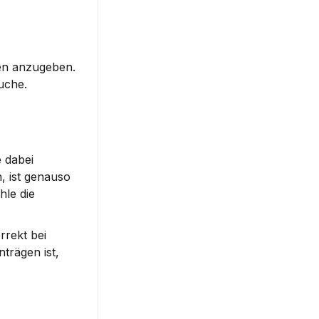
en anzugeben. 
uche.
 dabei 
 ist genauso 
le die 
rekt bei 
rägen ist, 