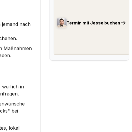
Termin mit Jesse buchen
 jemand nach 
schehen.
len Maßnahmen 
aben.
eil ich in 
nfragen.
denwünsche 
ks" bei 
s, lokal 