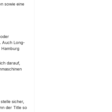
 sowie eine 
 oder 
. Auch 
Long-
in Hamburg 
ch darauf, 
chmaschinen 
telle sicher, 
n der Title so 