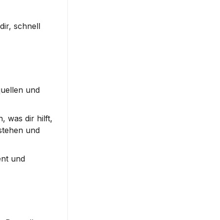
r, schnell 
uellen und 
 was dir hilft, 
stehen und 
nt und 