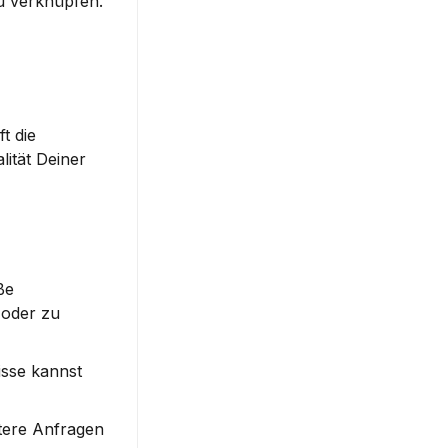
 verknüpfen. 
 die 
ität Deiner 
e 
oder zu 
sse kannst 
ere Anfragen 