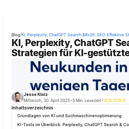
KRAUSS Neukundengewinnung
/
Blog
KI, Perplexity, ChatGPT Search &#x26; SEO: Effektive 
KI, Perplexity, ChatGPT Se
Strategien für KI-gestüt
Jesse Klotz
•
•
Mittwoch, 30. April 2025
5 Min. Lesezeit
Inhaltsverzeichnis
Grundlagen von KI und Suchmaschinenoptimierung
KI-Tools im Überblick: Perplexity, ChatGPT Search & Co