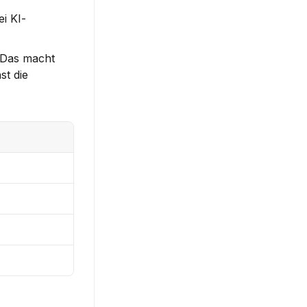
i KI-
 Das macht 
t die 