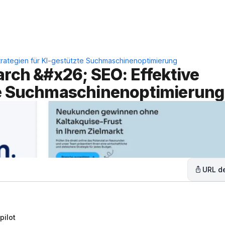
Leistungen
Lösungen
C
Strategien für KI-gestützte Suchmaschinenoptimierung
arch &#x26; SEO: Effektive 
zte Suchmaschinenoptimierung
URL de
pilot