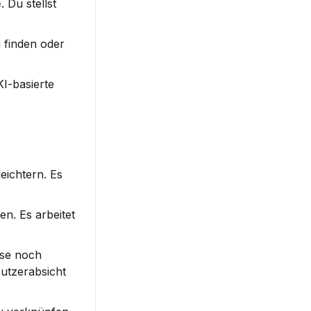
e
. Du stellst 
 finden oder 
I-basierte 
eichtern. Es 
n. Es arbeitet 
se noch 
tzerabsicht 