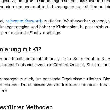
 eingesetzt, um große Datenmengen schnell auszuwerten und
enden, um personalisierte Kampagnen zu erstellen und de
ei, 
relevante Keywords
 zu finden, Wettbewerber zu analysi
rketingstrategien und höheren Klickzahlen. KI passt sich zu
 personalisierte Suchvorschläge.
mierung mit KI?
 und Inhalte automatisch analysieren. So erkennt die KI, w
kannst Tools einsetzen, die Content-Qualität, Struktur und
tenmengen zurück, um passende Ergebnisse zu liefern. Die
ntionen. Durch dieses Verständnis kannst du deine Inhalte
ern.
gestützter Methoden