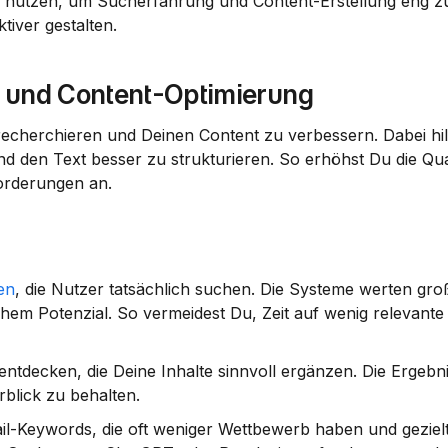
I nutzen, um Sucherfahrung und Content-Erstellung eng zu
iver gestalten.
 und Content-Optimierung
echerchieren und Deinen Content zu verbessern. Dabei hilft
nd den Text besser zu strukturieren. So erhöhst Du die Qual
orderungen an.
en
, die Nutzer tatsächlich suchen. Die Systeme werten groß
em Potenzial. So vermeidest Du, Zeit auf wenig relevante 
entdecken, die Deine Inhalte sinnvoll ergänzen. Die Ergebni
rblick zu behalten.
l-Keywords, die oft weniger Wettbewerb haben und gezielt