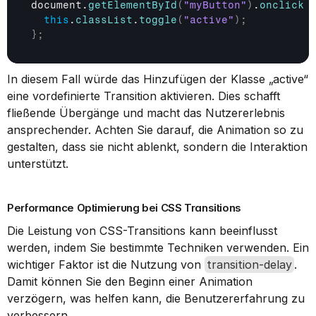
document
.
getElementById
(
"myButton"
)
.
onclick
 
this
.
classList
.
toggle
(
"active"
)
;
}
;
In diesem Fall würde das Hinzufügen der Klasse „active“ 
eine vordefinierte Transition aktivieren. Dies schafft 
fließende Übergänge und macht das Nutzererlebnis 
ansprechender. Achten Sie darauf, die Animation so zu 
gestalten, dass sie nicht ablenkt, sondern die Interaktion 
unterstützt.
Performance Optimierung bei CSS Transitions
Die Leistung von CSS-Transitions kann beeinflusst 
werden, indem Sie bestimmte Techniken verwenden. Ein 
wichtiger Faktor ist die Nutzung von 
transition-delay
. 
Damit können Sie den Beginn einer Animation 
verzögern, was helfen kann, die Benutzererfahrung zu 
verbessern.