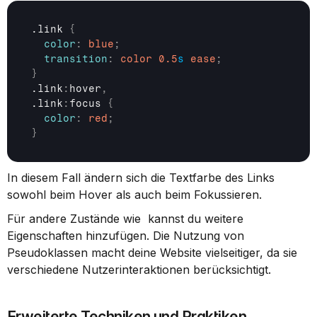
.link 
{
color
:
blue
;
transition
:
color
0.5
s
ease
;
}
.link
:
hover
,
.link
:
focus 
{
color
:
red
;
}
In diesem Fall ändern sich die Textfarbe des Links 
sowohl beim Hover als auch beim Fokussieren.
Für andere Zustände wie  kannst du weitere 
Eigenschaften hinzufügen. Die Nutzung von 
Pseudoklassen macht deine Website vielseitiger, da sie 
verschiedene Nutzerinteraktionen berücksichtigt.
Erweiterte Techniken und Praktiken