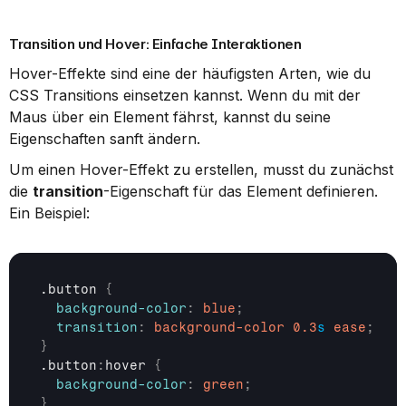
Transition und Hover: Einfache Interaktionen
Hover-Effekte sind eine der häufigsten Arten, wie du 
CSS Transitions einsetzen kannst. Wenn du mit der 
Maus über ein Element fährst, kannst du seine 
Eigenschaften sanft ändern.
Um einen Hover-Effekt zu erstellen, musst du zunächst 
die 
transition
-Eigenschaft für das Element definieren. 
Ein Beispiel:
.button 
{
background-color
:
blue
;
transition
:
background-color
0.3
s
ease
;
}
.button
:
hover 
{
background-color
:
green
;
}