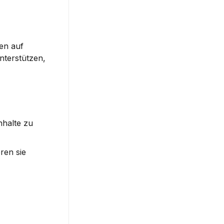
en auf 
terstützen, 
halte zu 
en sie 