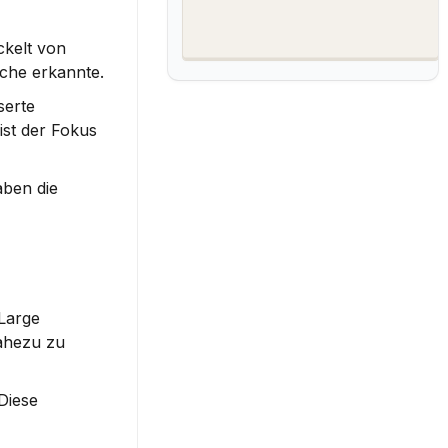
kelt von 
che erkannte.
erte 
st der Fokus 
ben die 
Large 
ahezu zu 
Diese 