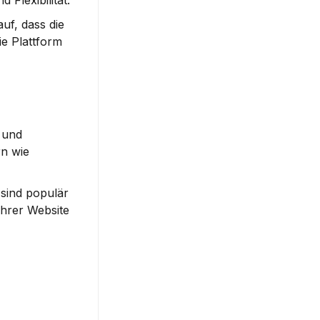
Flexibilität.
f, dass die 
e Plattform 
 und 
n wie 
sind populär 
Ihrer Website 