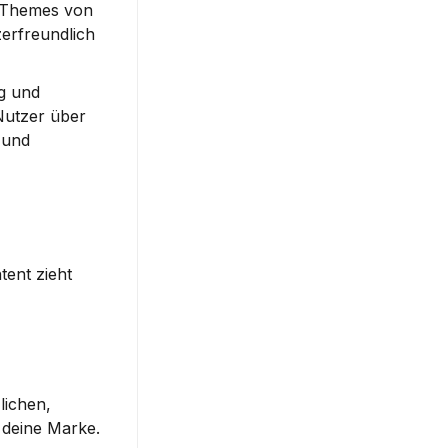
Themes
 von 
rfreundlich 
g und 
Nutzer über 
und 
ent zieht 
ichen, 
 deine Marke.