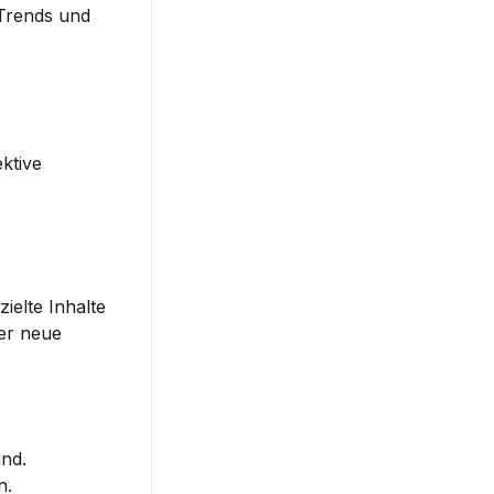
Trends und 
ktive 
elte Inhalte 
er neue 
ind.
n.