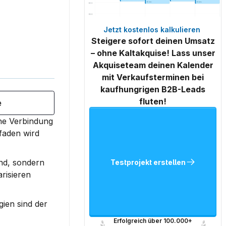
Jetzt kostenlos kalkulieren 
Steigere sofort deinen Umsatz
– ohne Kaltakquise! Lass unser
Akquiseteam deinen Kalender
mit Verkaufsterminen bei
kaufhungrigen B2B-Leads
fluten!
e
ne Verbindung 
faden wird 
nd, sondern 
Testprojekt erstellen
isieren 
ien sind der 
Erfolgreich über 100.000+