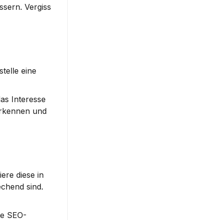
sern. Vergiss 
elle eine 
as Interesse 
erkennen und 
re diese in 
chend sind. 
ne SEO-