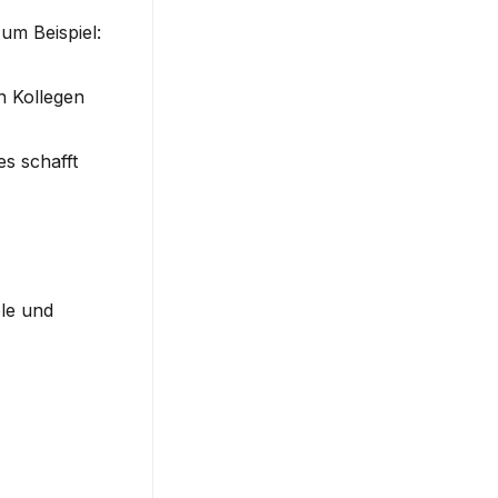
m Beispiel: 
 Kollegen 
s schafft 
le und 