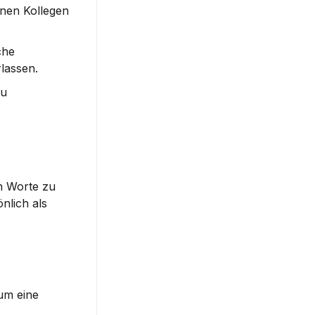
inen Kollegen 
he 
lassen.
u 
n Worte zu 
lich als 
m eine 