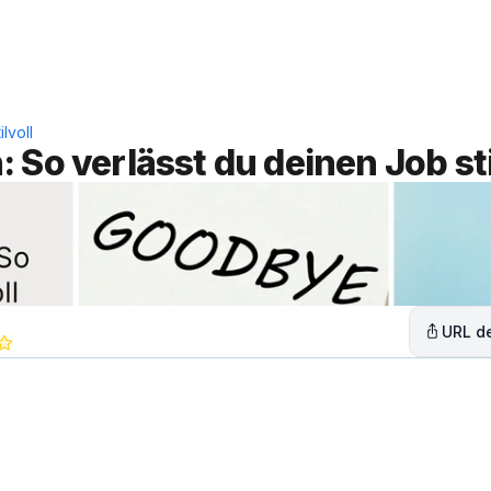
Leistungen
Lösungen
C
lvoll
 So verlässt du deinen Job sti
URL de