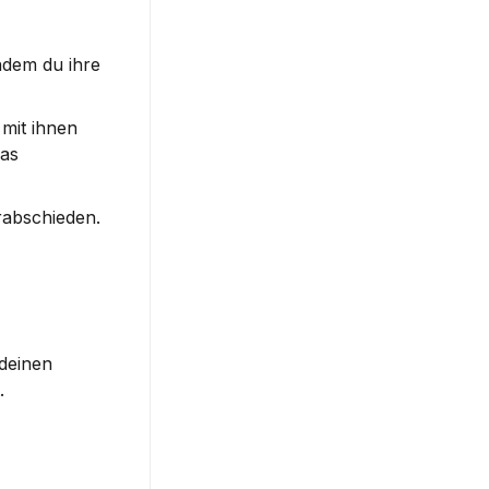
ndem du ihre 
mit ihnen 
as 
rabschieden. 
deinen 
.