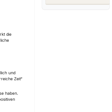
t die 
iche 
lich und 
eiche Zeit“ 
e haben. 
sitiven 