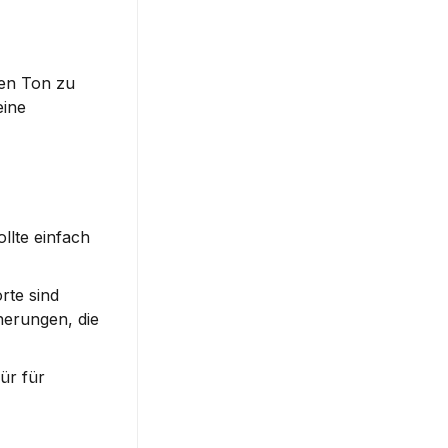
en Ton zu 
ine 
ollte einfach 
te sind 
nerungen, die 
r für 