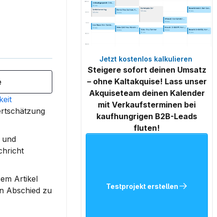
Jetzt kostenlos kalkulieren 
Steigere sofort deinen Umsatz
– ohne Kaltakquise! Lass unser
e
Akquiseteam deinen Kalender
eit
mit Verkaufsterminen bei
ertschätzung 
kaufhungrigen B2B-Leads
fluten!
 und 
hricht 
em Artikel 
Testprojekt erstellen
n Abschied zu 