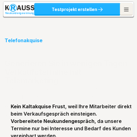
Testprojekt erstellen
Neukundengewinnung
Telefonakquise
Generieren Sie in wenigen Tagen 
Verkaufstermine mit 
Telemarketing
Generieren Sie qualifizierte Verkaufschancen für 
Ihr Verkaufsteam, in dem wir per telefonischer 
Akquise bei neuen Kunden ein 
Kein Kaltakquise Frust
, weil Ihre Mitarbeiter direkt 
Verkaufsgespräch vereinbaren.
beim Verkaufsgespräch einsteigen.
Vorbereitete Neukundengespräch
, da unsere 
Termine nur bei Interesse und Bedarf des Kunden 
vereinbart werden.