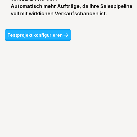
Automatisch mehr Aufträge
, da Ihre Salespipeline 
voll mit wirklichen Verkaufschancen ist.
Testprojekt konfigurieren
T
a
u
s
e
n
d
e
V
e
r
k
ä
u
f
e
r
h
a
b
e
n
i
h
r
e
K
a
l
t
a
k
q
u
i
s
e
b
e
r
e
Jetzt Testprojekt prüfen
Prüfen Sie jetzt online und kostenlos wie Sie 
in wenigen Tagen Neukundentermine aus 
Ihrer Zielgruppe erhalten.
Name
Telefon
E-Mail