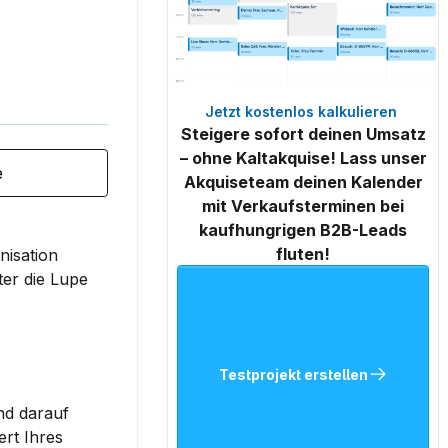
Jetzt kostenlos kalkulieren 
Steigere sofort deinen Umsatz
– ohne Kaltakquise! Lass unser
e
Akquiseteam deinen Kalender
mit Verkaufsterminen bei
kaufhungrigen B2B-Leads
fluten!
isation 
er die Lupe 
Testprojekt erstellen
nd darauf 
rt Ihres 