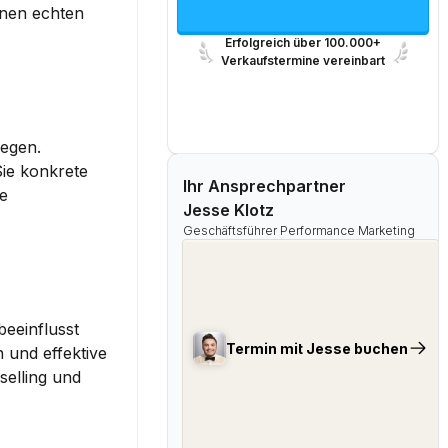
 steht und ob es einen echten 
Erfolgreich über 100.000+
Verkaufstermine vereinbart
egen. 
ie konkrete 
Ihr Ansprechpartner
 zu zeigen. Denken Sie daran, dass dieser Käufer oft die 
Jesse Klotz
Geschäftsführer Performance Marketing
beeinflusst 
Termin mit Jesse buchen
 zu berücksichtigen und effektive 
selling
 und 