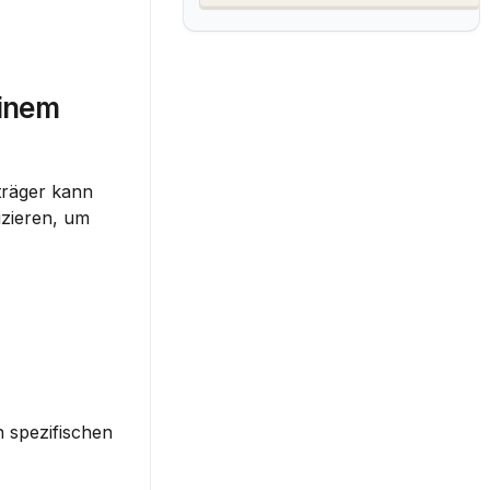
inem 
träger kann 
zieren, um 
 spezifischen 