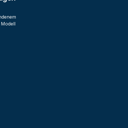
handenem
 Modell