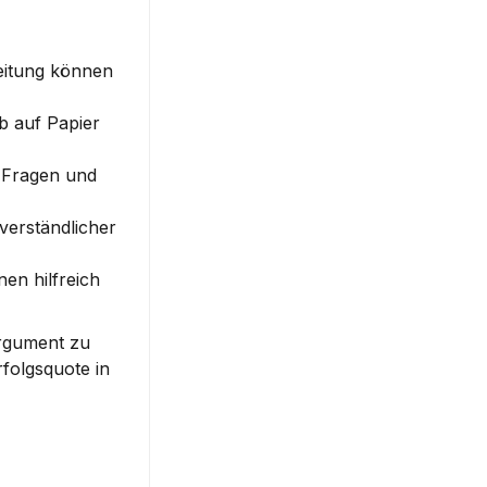
eitung können 
b auf Papier 
 Fragen und 
erständlicher 
en hilfreich 
rgument zu 
rfolgsquote in 