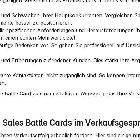
zigartigen Merkmale Ihres Produkts hervor, die es von and
 und Schwächen Ihrer Hauptkonkurrenten. Vergleichen Sie 
ente besser zu positionieren.
 die spezifischen Anforderungen und Herausforderungen Ihr
den einen echten Mehrwert bietet.
äufige Bedenken vor. So gehen Sie professionell auf Unsich
 und Erfahrungen zufriedener Kunden. Dies stärkt Ihre Arg
evante Kontaktdaten leicht zugänglich sind. So können Inter
en.
re Battle Card zu einem effektiven Werkzeug, das Ihre Verka
 Sales Battle Cards im Verkaufsgesp
Ihren Verkaufserfolg erheblich fördern. Hier sind einige nüt