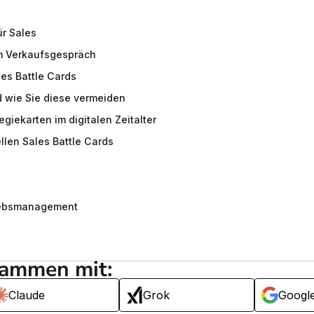
r Sales
im Verkaufsgespräch
les Battle Cards
d wie Sie diese vermeiden
giekarten im digitalen Zeitalter
ellen Sales Battle Cards
triebsmanagement
sammen mit:
Claude
Grok
Googl