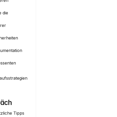
eren 
die 
er 
erheiten 
umentation 
essenten 
ufsstrategien 
räch
zliche Tipps 