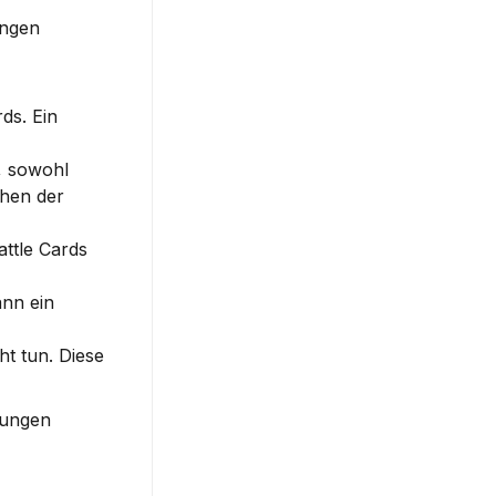
ngen 
s. Ein 
, sowohl 
hen der 
ttle Cards 
nn ein 
t tun. Diese 
ungen 