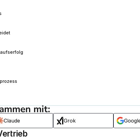
s
eidet
kaufserfolg
sprozess
sammen mit:
Claude
Grok
Googl
Vertrieb