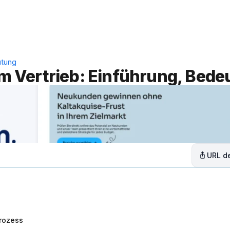
Leistungen
Lösungen
C
utung
 im Vertrieb: Einführung, Bed
URL de
prozess