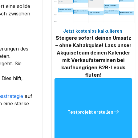
 eine solide 
usch zwischen 
Jetzt kostenlos kalkulieren 
Steigere sofort deinen Umsatz
– ohne Kaltakquise! Lass unser
erungen des 
Akquiseteam deinen Kalender
eten.
mit Verkaufsterminen bei
geht. Sie 
kaufhungrigen B2B-Leads
fluten!
es hilft, 
bsstrategie
 auf 
eine starke 
Testprojekt erstellen