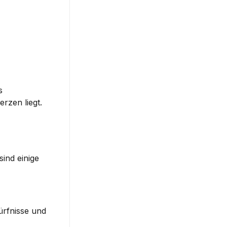
 
rzen liegt.
ind einige 
ürfnisse und 