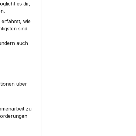
icht es dir, 
en.
 erfährst, wie 
gsten sind. 
sondern auch 
tionen über 
mmenarbeit zu 
forderungen 