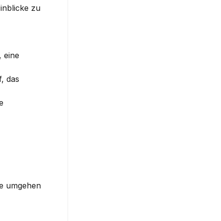
nblicke zu 
 eine 
, das 
 
sie umgehen 