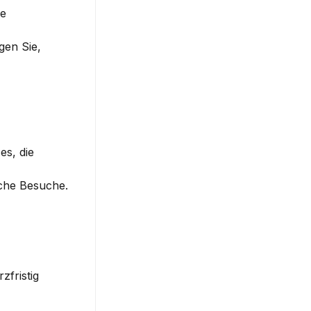
e 
en Sie, 
s, die 
iche Besuche. 
fristig 