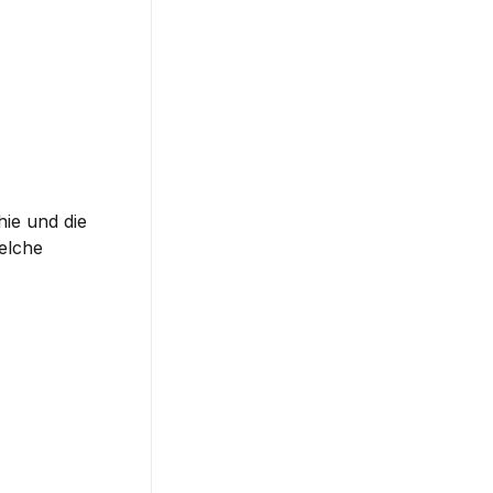
?
ie und die 
lche 