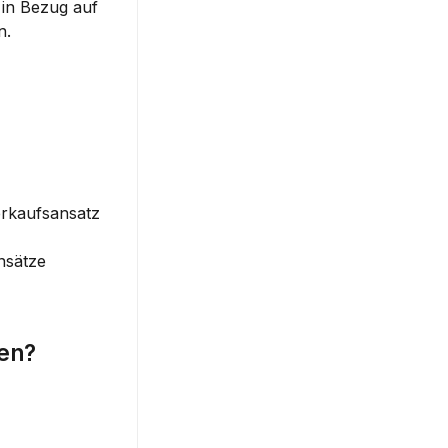
in Bezug auf 
n.
rkaufsansatz 
sätze 
uen?