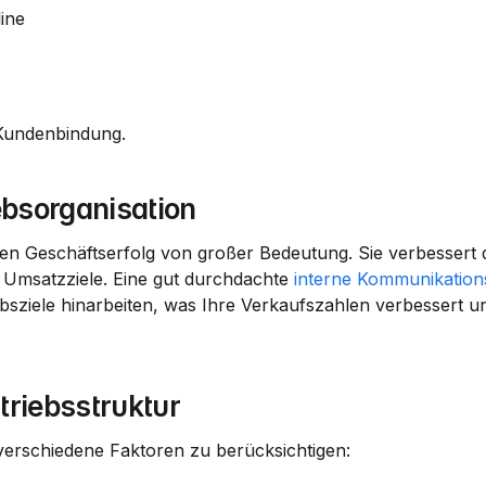
line
 Kundenbindung.
ebsorganisation
Ihren Geschäftserfolg von großer Bedeutung. Sie verbessert d
 
Umsatzziele
. Eine gut durchdachte 
interne Kommunikations
bsziele
 hinarbeiten, was Ihre 
Verkaufszahlen
 verbessert und
triebsstruktur
, verschiedene Faktoren zu berücksichtigen: