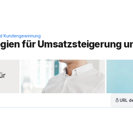
Leistungen
Lösungen
C
 und Kundengewinnung
egien für Umsatzsteigerung un
URL de