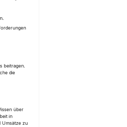
n.
forderungen 
 beitragen. 
he die 
issen über 
it in 
d Umsätze zu 