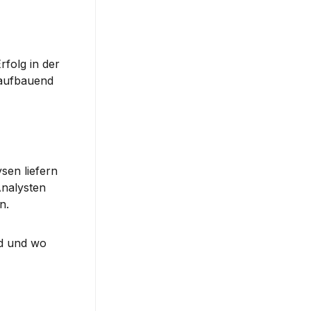
folg in der 
aufbauend 
ysen
 liefern 
nalysten 
n.
nd und wo 